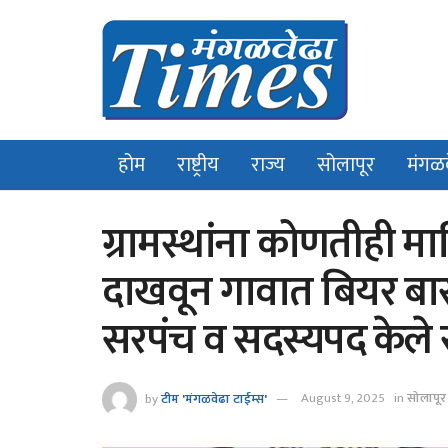
होम
राष्ट्रीय
राज्य
सोलापूर
मंगळ
ग्रामस्थांना कोणतीही म
दाखवून गावात बियर बारल
सरपंच व सदस्यपद केले रद
by
टीम 'मंगळवेढा टाईम्स'
August 9, 2025
in
सोलापूर