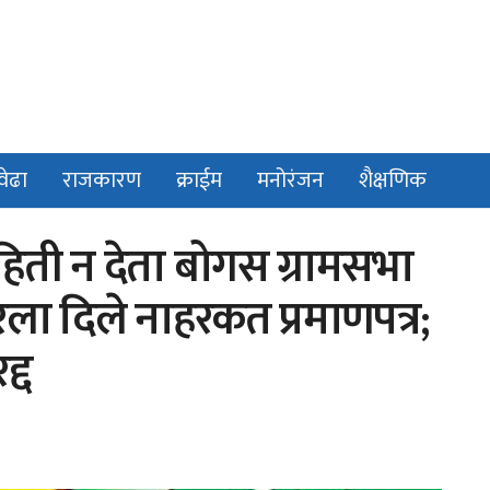
वेढा
राजकारण
क्राईम
मनोरंजन
शैक्षणिक
ाहिती न देता बोगस ग्रामसभा
ा दिले नाहरकत प्रमाणपत्र;
्द