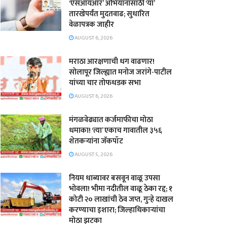
‘एसआयआर’ अभियानासाठी ‘या’
तारखेपर्यंत मुदतवाढ; सुधारित
वेळापत्रक जाहीर
AUGUST 6, 2026
मराठा आरक्षणाची धग वाढणार!
सोलापूर जिल्ह्यात मनोज जरांगे-पाटील
यांच्या चार तोफधडक सभा
AUGUST 6, 2026
मंगळवेढ्यात कर्जमाफीचा मोठा
धमाका! ‘त्या’ एकाच गावातील ३५६
शेतकऱ्यांना जॅकपॉट
AUGUST 5, 2026
नियम धाब्यावर बसवून वाळू उपसा
भोवला! भीमा नदीतील वाळू ठेका रद्द; १
कोटी २० लाखांची ठेव जप्त, गुन्हे दाखल
करण्याचा इशारा; जिल्हाधिकाऱ्यांचा
मोठा झटका