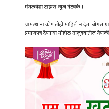
ce
wi
h
ar
b
tt
at
e
मंगळवेढा टाईम्स न्युज नेटवर्क ।
o
er
sA
ok
p
ग्रामस्थांना कोणतीही माहिती न देता बोगस 
p
प्रमाणपत्र देणाऱ्या मोहोळ तालुक्यातील येणकी