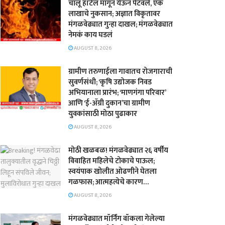
चालू हॉटेल मागून येऊन पेटवले, एक
लाखाचे नुकसान; अज्ञात विकृतावर
मंगळवेढ्यात गुन्हा दाखल; मंगळवेढ्यात
नेमकं काय घडलं
AUGUST 8, 2026
​ग्रामीण तरुणाईला गावातच रोजगाराची
सुवर्णसंधी; ‘कृषि उद्योजक निवड
अभियानाला प्रारंभ; ‘माणगंगा परिवार’
आणि ‘ई-ॲग्री दुकान’चा ग्रामीण
युवकांसाठी मोठा पुढाकार
AUGUST 8, 2026
मोठी खळबळ! मंगळवेढ्यात २६ वर्षीय
विवाहित महिलेचे टोकाचे पाऊल;
स्वयंपाक खोलीत ओढणीने घेतला
गळफास; आत्महत्येचे कारण…
AUGUST 8, 2026
मंगळवेढ्यात मॉर्निंग वॉकला गेलेल्या