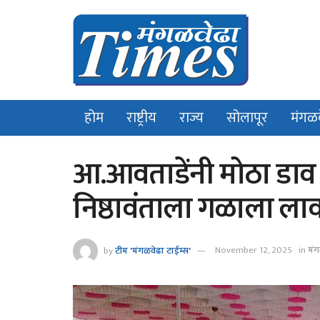
होम
राष्ट्रीय
राज्य
सोलापूर
मंगळ
आ.आवताडेंनी मोठा डाव ट
निष्ठावंताला गळाला ल
by
टीम 'मंगळवेढा टाईम्स'
November 12, 2025
in
मंग