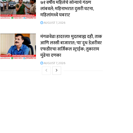
७१ वर्षीय महिलेचे सोन्याचे गंठण
लांबवले; महिनाभरात दुसरी घटना,
महिलांमध्ये घबराट
AUGUST 7, 2026
​मंगळवेढा हादरला! मुदतबाह्य दही, ताक
आणि लस्सी बाजारात; ‘या’ दूध डेअरीवर
एफडीएचा सर्जिकल स्ट्राईक; ​तुकाराम
मुंढेचा दणका
AUGUST 7, 2026