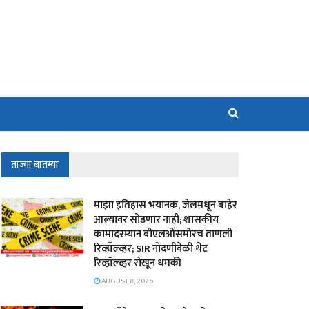
ताज्या बातम्या
माझा इतिहास भयानक, जेलमधून बाहेर
आल्यावर सोडणार नाही; शासकीय
कामादरम्यान बीएलओंसमोरच ताणली
रिव्हॉल्व्हर; SIR नोंदणीवेळी थेट
रिव्हॉल्व्हर रोखून धमकी
AUGUST 8, 2026