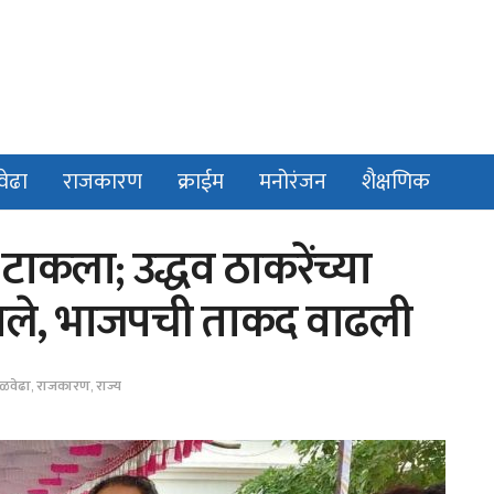
वेढा
राजकारण
क्राईम
मनोरंजन
शैक्षणिक
ाकला; उद्धव ठाकरेंच्या
ावले, भाजपची ताकद वाढली
ळवेढा
,
राजकारण
,
राज्य