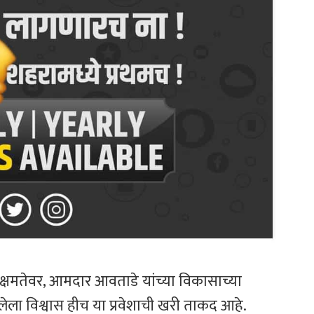
घटनक्षमतेवर, आमदार आवताडे यांच्या विकासाच्या
 विश्वास हीच या प्रवेशाची खरी ताकद आहे.