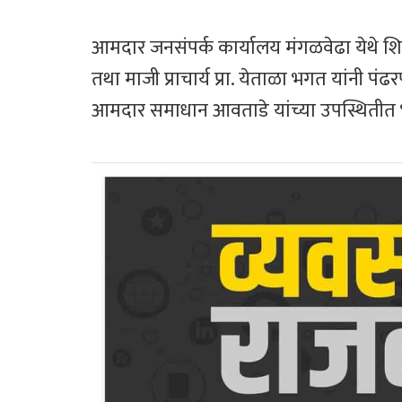
o
er
sA
ok
p
आमदार जनसंपर्क कार्यालय मंगळवेढा येथे शि
p
तथा माजी प्राचार्य प्रा. येताळा भगत यांनी 
आमदार समाधान आवताडे यांच्या उपस्थितीत भार