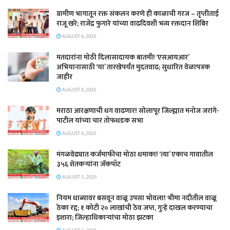
ग्रामीण भागातून रक्त संकलन करणे ही काळाची गरज – तृप्तीताई
राजू खरे; राजेंद्र फुगारे यांच्या वाढदिवशी भव्य रक्तदान शिबिर
AUGUST 6, 2026
मतदारांना मोठी दिलासादायक बातमी! ‘एसआयआर’
अभियानासाठी ‘या’ तारखेपर्यंत मुदतवाढ; सुधारित वेळापत्रक
जाहीर
AUGUST 6, 2026
मराठा आरक्षणाची धग वाढणार! सोलापूर जिल्ह्यात मनोज जरांगे-
पाटील यांच्या चार तोफधडक सभा
AUGUST 6, 2026
मंगळवेढ्यात कर्जमाफीचा मोठा धमाका! ‘त्या’ एकाच गावातील
३५६ शेतकऱ्यांना जॅकपॉट
AUGUST 5, 2026
नियम धाब्यावर बसवून वाळू उपसा भोवला! भीमा नदीतील वाळू
ठेका रद्द; १ कोटी २० लाखांची ठेव जप्त, गुन्हे दाखल करण्याचा
इशारा; जिल्हाधिकाऱ्यांचा मोठा झटका