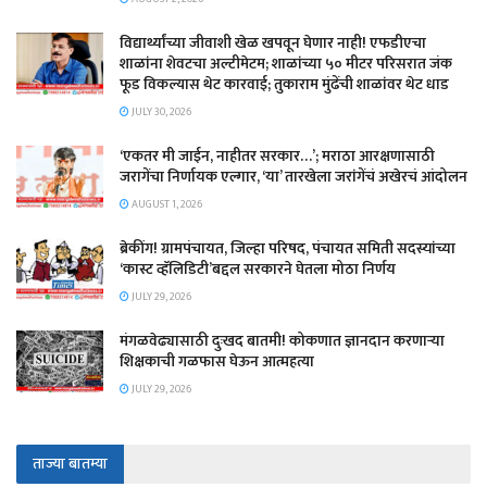
विद्यार्थ्यांच्या जीवाशी खेळ खपवून घेणार नाही! एफडीएचा
शाळांना शेवटचा अल्टीमेटम; शाळांच्या ५० मीटर परिसरात जंक
फूड विकल्यास थेट कारवाई; तुकाराम मुंढेंची शाळांवर थेट धाड
JULY 30, 2026
‘एकतर मी जाईन, नाहीतर सरकार…’; मराठा आरक्षणासाठी
जरागेंचा निर्णायक एल्गार, ‘या’ तारखेला जरांगेंचं अखेरचं आंदोलन
AUGUST 1, 2026
ब्रेकींग! ग्रामपंचायत, जिल्हा परिषद, पंचायत समिती सदस्यांच्या
‘कास्ट व्हॅलिडिटी’बद्दल सरकारने घेतला मोठा निर्णय
JULY 29, 2026
मंगळवेढ्यासाठी दुःखद बातमी! कोकणात ज्ञानदान करणाऱ्या
शिक्षकाची गळफास घेऊन आत्महत्या
JULY 29, 2026
ताज्या बातम्या