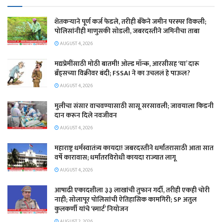
शेतकऱ्याने पूर्ण कर्ज फेडले, तरीही बँकेने जमीन परस्पर विकली;
पोलिसांनीही माणुसकी सोडली, जबरदस्तीने जमिनीचा ताबा
AUGUST 4, 2026
मद्यप्रेमींसाठी मोठी बातमी! ओल्ड मॉन्क, आरसीसह ‘या’ दारू
ब्रँड्सच्या विक्रीवर बंदी; FSSAI ने का उचललं हे पाऊल?
AUGUST 4, 2026
मुलीचा संसार वाचवण्यासाठी सासू सरसावली; जावयाला किडनी
दान करून दिले नवजीवन
AUGUST 4, 2026
महाराष्ट्र धर्मस्वातंत्र्य कायदा! जबरदस्तीने धर्मांतरासाठी आता सात
वर्षे कारावास; धर्मांतरविरोधी कायदा राज्यात लागू
AUGUST 4, 2026
आषाढी एकादशीला ३३ लाखांची तुफान गर्दी, तरीही एकही चोरी
नाही; सोलापूर पोलिसांची ऐतिहासिक कामगिरी; SP अतुल
कुलकर्णी यांचे ‘स्मार्ट’ नियोजन
AUGUST 2, 2026