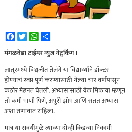
Fa
T
W
Sh
ce
wi
h
ar
b
tt
at
e
मंगळवेढा टाईम्स न्युज नेट्वर्किंग ।
o
er
sA
लातूरमध्ये विश्वजीत तेलंगे या विद्यार्थ्याने डॉक्टर
ok
p
होण्याचं स्वप्न पूर्ण करण्यासाठी गेल्या चार वर्षांपासून
p
कठोर मेहनत घेतली. अभ्यासासाठी वेळ मिळावा म्हणून
तो कमी पाणी पिणे, अपुरी झोप आणि सतत अभ्यास
अशा तणावात राहिला.
मात्र या सवयींमुळे त्याच्या दोन्ही किडन्या निकामी