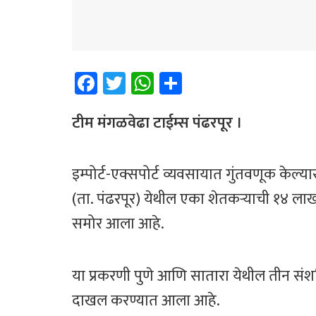
Fa
T
W
Sh
ce
wi
h
ar
b
tt
at
e
टीम मंगळवेढा टाईम्स ​पंढरपूर ।
o
er
sA
ok
p
इम्पोर्ट-एक्सपोर्ट व्यवसायात गुंतवणूक केल
p
(ता. पंढरपूर) येथील एका शेतकऱ्याची १४ ल
समोर आला आहे.
या प्रकरणी पुणे आणि सातारा येथील तीन संशयि
दाखल करण्यात आला आहे.