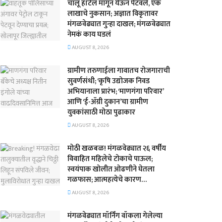
चालू हॉटेल मागून येऊन पेटवले, एक
लाखाचे नुकसान; अज्ञात विकृतावर
मंगळवेढ्यात गुन्हा दाखल; मंगळवेढ्यात
नेमकं काय घडलं
AUGUST 8, 2026
​ग्रामीण तरुणाईला गावातच रोजगाराची
सुवर्णसंधी; ‘कृषि उद्योजक निवड
अभियानाला प्रारंभ; ‘माणगंगा परिवार’
आणि ‘ई-ॲग्री दुकान’चा ग्रामीण
युवकांसाठी मोठा पुढाकार
AUGUST 8, 2026
मोठी खळबळ! मंगळवेढ्यात २६ वर्षीय
विवाहित महिलेचे टोकाचे पाऊल;
स्वयंपाक खोलीत ओढणीने घेतला
गळफास; आत्महत्येचे कारण…
AUGUST 8, 2026
मंगळवेढ्यात मॉर्निंग वॉकला गेलेल्या