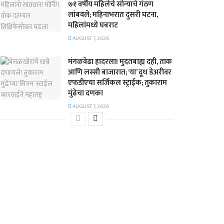
७१ वर्षीय महिलेचे सोन्याचे गंठण
लांबवले; महिनाभरात दुसरी घटना,
महिलांमध्ये घबराट
AUGUST 7, 2026
​मंगळवेढा हादरला! मुदतबाह्य दही, ताक
आणि लस्सी बाजारात; ‘या’ दूध डेअरीवर
एफडीएचा सर्जिकल स्ट्राईक; ​तुकाराम
मुंढेचा दणका
AUGUST 7, 2026