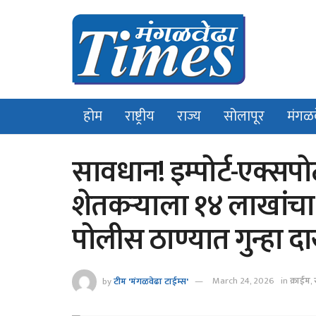
होम
राष्ट्रीय
राज्य
सोलापूर
मंगळ
सावधान! इम्पोर्ट-एक्सप
शेतकऱ्याला १४ लाखांचा ग
पोलीस ठाण्यात गुन्हा 
by
टीम 'मंगळवेढा टाईम्स'
March 24, 2026
in
क्राईम
,