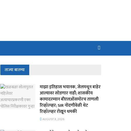
ताज्या बातम्या
माझा इतिहास भयानक, जेलमधून बाहेर
आल्यावर सोडणार नाही; शासकीय
कामादरम्यान बीएलओंसमोरच ताणली
रिव्हॉल्व्हर; SIR नोंदणीवेळी थेट
रिव्हॉल्व्हर रोखून धमकी
AUGUST 8, 2026