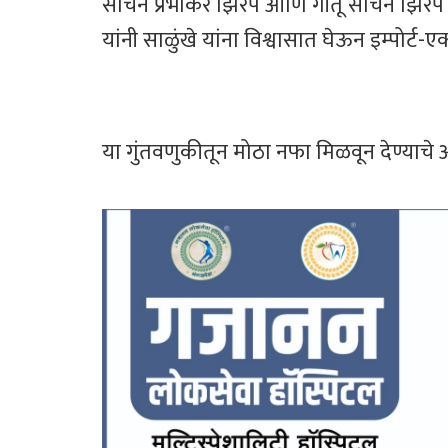
सचिन प्रभाकर झिरपे आणि गीतू सचिन झिरपे (
यांनी साळुंखे यांना विश्वासात घेऊन इम्पोर्ट-ए
या गुंतवणुकीतून मोठा नफा मिळवून देण्याचे आश