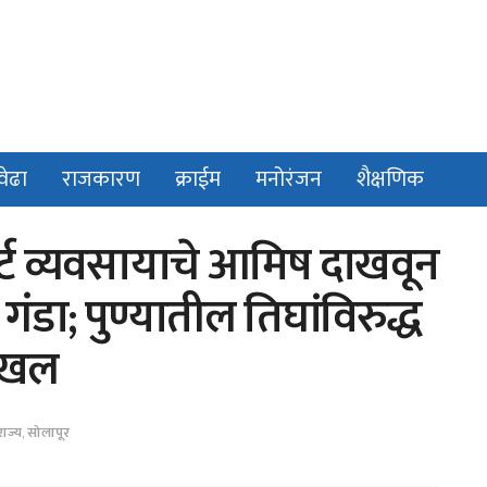
वेढा
राजकारण
क्राईम
मनोरंजन
शैक्षणिक
ोर्ट व्यवसायाचे आमिष दाखवून
ंडा; पुण्यातील तिघांविरुद्ध
दाखल
राज्य
,
सोलापूर