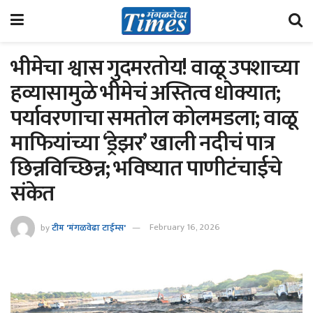
भीमेचा श्वास गुदमरतोय! वाळू उपशाच्या
हव्यासामुळे भीमेचं अस्तित्व धोक्यात;
पर्यावरणाचा समतोल कोलमडला; वाळू
माफियांच्या ‘ड्रेझर’ खाली नदीचं पात्र
छिन्नविच्छिन्न; भविष्यात पाणीटंचाईचे
संकेत
by
टीम 'मंगळवेढा टाईम्स'
February 16, 2026