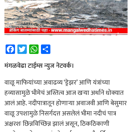
Fa
T
W
Sh
ce
wi
h
ar
b
tt
at
e
मंगळवेढा टाईम्स न्युज नेटवर्क।
o
er
sA
वाळू माफियांच्या अवाढव्य ‘ड्रेझर’ आणि यंत्रांच्या
ok
p
हव्यासामुळे भीमेचं अस्तित्व आज खऱ्या अर्थाने धोक्यात
p
आलं आहे. नदीपात्रातून होणाऱ्या अवाजवी आणि बेसुमार
वाळू उपशामुळे निसर्गदत्त असलेलं भीमा नदीचं पात्र
अक्षरशः छिन्नविच्छिन्न झालं असून, ठिकठिकाणी