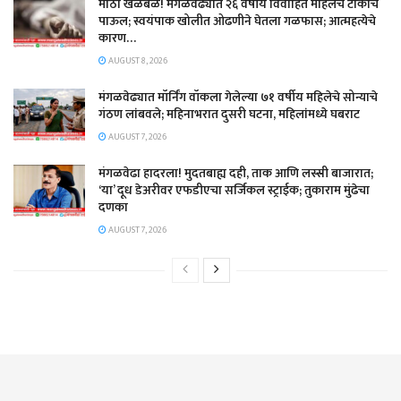
मोठी खळबळ! मंगळवेढ्यात २६ वर्षीय विवाहित महिलेचे टोकाचे
पाऊल; स्वयंपाक खोलीत ओढणीने घेतला गळफास; आत्महत्येचे
कारण…
AUGUST 8, 2026
मंगळवेढ्यात मॉर्निंग वॉकला गेलेल्या ७१ वर्षीय महिलेचे सोन्याचे
गंठण लांबवले; महिनाभरात दुसरी घटना, महिलांमध्ये घबराट
AUGUST 7, 2026
​मंगळवेढा हादरला! मुदतबाह्य दही, ताक आणि लस्सी बाजारात;
‘या’ दूध डेअरीवर एफडीएचा सर्जिकल स्ट्राईक; ​तुकाराम मुंढेचा
दणका
AUGUST 7, 2026