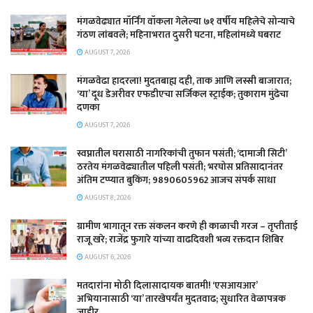
मंगळवेढ्यात मॉर्निंग वॉकला गेलेल्या ७१ वर्षीय महिलेचे सोन्याचे
गंठण लांबवले; महिनाभरात दुसरी घटना, महिलांमध्ये घबराट
AUGUST 7, 2026
​मंगळवेढा हादरला! मुदतबाह्य दही, ताक आणि लस्सी बाजारात;
‘या’ दूध डेअरीवर एफडीएचा सर्जिकल स्ट्राईक; ​तुकाराम मुंढेचा
दणका
AUGUST 7, 2026
स्वप्नातील घरासाठी नागरिकांची तुफान पसंती; ‘दामाजी सिटी’
ठरतेय मंगळवेढ्यातील पहिली पसंती; भरघोस प्रतिसादानंतर
अंतिम टप्प्यात बुकिंग; 9890605962 आजच संपर्क साधा
AUGUST 8, 2026
ग्रामीण भागातून रक्त संकलन करणे ही काळाची गरज – तृप्तीताई
राजू खरे; राजेंद्र फुगारे यांच्या वाढदिवशी भव्य रक्तदान शिबिर
AUGUST 6, 2026
मतदारांना मोठी दिलासादायक बातमी! ‘एसआयआर’
अभियानासाठी ‘या’ तारखेपर्यंत मुदतवाढ; सुधारित वेळापत्रक
जाहीर