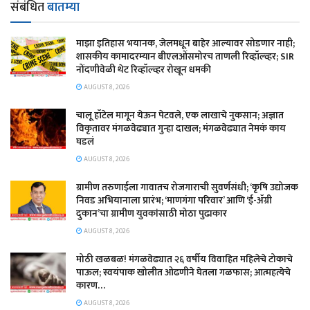
संबंधित
बातम्या
माझा इतिहास भयानक, जेलमधून बाहेर आल्यावर सोडणार नाही;
शासकीय कामादरम्यान बीएलओंसमोरच ताणली रिव्हॉल्व्हर; SIR
नोंदणीवेळी थेट रिव्हॉल्व्हर रोखून धमकी
AUGUST 8, 2026
चालू हॉटेल मागून येऊन पेटवले, एक लाखाचे नुकसान; अज्ञात
विकृतावर मंगळवेढ्यात गुन्हा दाखल; मंगळवेढ्यात नेमकं काय
घडलं
AUGUST 8, 2026
​ग्रामीण तरुणाईला गावातच रोजगाराची सुवर्णसंधी; ‘कृषि उद्योजक
निवड अभियानाला प्रारंभ; ‘माणगंगा परिवार’ आणि ‘ई-ॲग्री
दुकान’चा ग्रामीण युवकांसाठी मोठा पुढाकार
AUGUST 8, 2026
मोठी खळबळ! मंगळवेढ्यात २६ वर्षीय विवाहित महिलेचे टोकाचे
पाऊल; स्वयंपाक खोलीत ओढणीने घेतला गळफास; आत्महत्येचे
कारण…
AUGUST 8, 2026