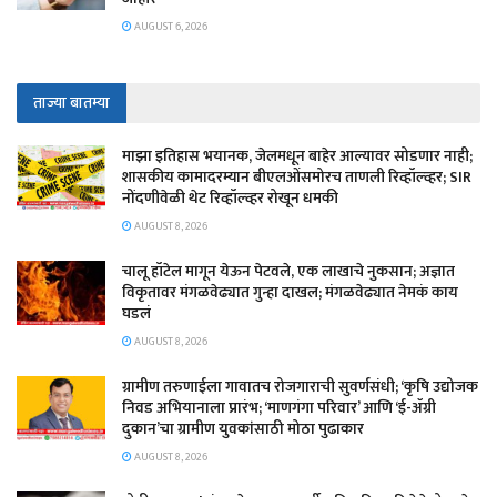
AUGUST 6, 2026
ताज्या बातम्या
माझा इतिहास भयानक, जेलमधून बाहेर आल्यावर सोडणार नाही;
शासकीय कामादरम्यान बीएलओंसमोरच ताणली रिव्हॉल्व्हर; SIR
नोंदणीवेळी थेट रिव्हॉल्व्हर रोखून धमकी
AUGUST 8, 2026
चालू हॉटेल मागून येऊन पेटवले, एक लाखाचे नुकसान; अज्ञात
विकृतावर मंगळवेढ्यात गुन्हा दाखल; मंगळवेढ्यात नेमकं काय
घडलं
AUGUST 8, 2026
​ग्रामीण तरुणाईला गावातच रोजगाराची सुवर्णसंधी; ‘कृषि उद्योजक
निवड अभियानाला प्रारंभ; ‘माणगंगा परिवार’ आणि ‘ई-ॲग्री
दुकान’चा ग्रामीण युवकांसाठी मोठा पुढाकार
AUGUST 8, 2026