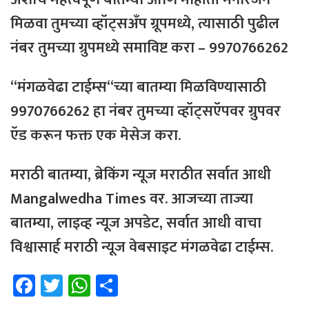
मिळवा
तुमच्या
व्हॉट्सअँप
ग्रूपमध्ये
,
त्यासाठी
पुढील
नंबर
तुमच्या
ग्रुपमध्ये
समाविष्ट
करा
– 9970766262
“
मंगळवेढा
टाईम्स
“
च्या
बातम्या
मिळविण्यासाठी
9970766262
हा
नंबर
तुमच्या
व्हॉट्सऍपवर
ग्रुपवर
ऍड
करून
फक्त
एक
मेसेज
करा
.
मराठी
बातम्या
,
ब्रेकिंग
न्यूज
मराठीत
सर्वात
आधी
Mangalwedha Times
वर
.
आजच्या
ताज्या
बातम्या
,
लाइव्ह
न्यूज
अपडेट
,
सर्वात
आधी
वाचा
विश्वासार्ह
मराठी
न्यूज
वेबसाइट
मंगळवेढा
टाईम्स
.
Fa
T
W
Sh
ce
wi
h
ar