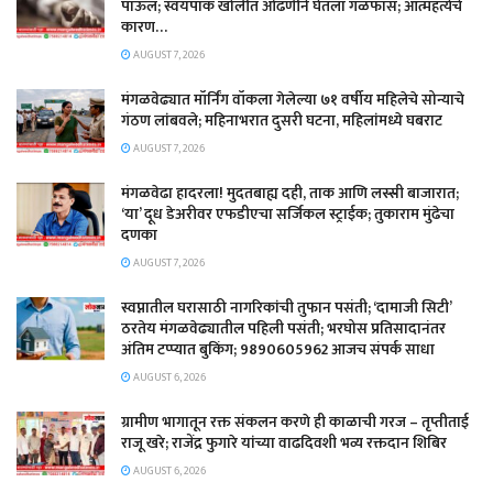
पाऊल; स्वयंपाक खोलीत ओढणीने घेतला गळफास; आत्महत्येचे
कारण…
AUGUST 7, 2026
मंगळवेढ्यात मॉर्निंग वॉकला गेलेल्या ७१ वर्षीय महिलेचे सोन्याचे
गंठण लांबवले; महिनाभरात दुसरी घटना, महिलांमध्ये घबराट
AUGUST 7, 2026
​मंगळवेढा हादरला! मुदतबाह्य दही, ताक आणि लस्सी बाजारात;
‘या’ दूध डेअरीवर एफडीएचा सर्जिकल स्ट्राईक; ​तुकाराम मुंढेचा
दणका
AUGUST 7, 2026
स्वप्नातील घरासाठी नागरिकांची तुफान पसंती; ‘दामाजी सिटी’
ठरतेय मंगळवेढ्यातील पहिली पसंती; भरघोस प्रतिसादानंतर
अंतिम टप्प्यात बुकिंग; 9890605962 आजच संपर्क साधा
AUGUST 6, 2026
ग्रामीण भागातून रक्त संकलन करणे ही काळाची गरज – तृप्तीताई
राजू खरे; राजेंद्र फुगारे यांच्या वाढदिवशी भव्य रक्तदान शिबिर
AUGUST 6, 2026