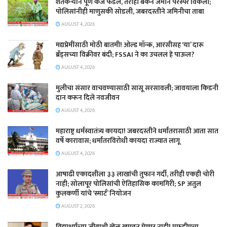
शेतकऱ्याने पूर्ण कर्ज फेडले, तरीही बँकेने जमीन परस्पर विकली;
पोलिसांनीही माणुसकी सोडली, जबरदस्तीने जमिनीचा ताबा
AUGUST 4, 2026
मद्यप्रेमींसाठी मोठी बातमी! ओल्ड मॉन्क, आरसीसह ‘या’ दारू
ब्रँड्सच्या विक्रीवर बंदी; FSSAI ने का उचललं हे पाऊल?
AUGUST 4, 2026
मुलीचा संसार वाचवण्यासाठी सासू सरसावली; जावयाला किडनी
दान करून दिले नवजीवन
AUGUST 4, 2026
महाराष्ट्र धर्मस्वातंत्र्य कायदा! जबरदस्तीने धर्मांतरासाठी आता सात
वर्षे कारावास; धर्मांतरविरोधी कायदा राज्यात लागू
AUGUST 4, 2026
आषाढी एकादशीला ३३ लाखांची तुफान गर्दी, तरीही एकही चोरी
नाही; सोलापूर पोलिसांची ऐतिहासिक कामगिरी; SP अतुल
कुलकर्णी यांचे ‘स्मार्ट’ नियोजन
AUGUST 2, 2026
विद्यार्थ्यांच्या जीवाशी खेळ खपवून घेणार नाही! एफडीएचा