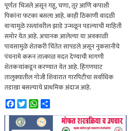
पूर्णतः भिजले असून गहू, चणा, तूर आणि कपाशी
पिकांना फटका बसला आहे. काही ठिकाणी वादळी
वाऱ्यामुळे रस्त्यांवरील झाडे उन्मळून पडल्याची माहिती
समोर येत आहे. अचानक आलेल्या या अवकाळी
पावसामुळे शेतकरी चिंतेत सापडले असून नुकसानीचे
पंचनामे करून तात्काळ मदत देण्याची मागणी
शेतकऱ्यांकडून करण्यात येत आहे. हिंगणघाट
तालुक्यातील गोजी शिवारात गारपिटीचा सर्वाधिक
तडाखा बसल्याचे प्राथमिक अंदाज आहे.
Fa
T
W
Sh
ce
wi
h
ar
b
tt
at
e