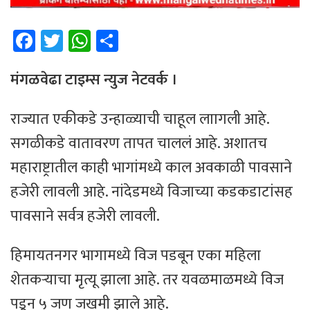
Fa
T
W
Sh
ce
wi
h
ar
b
tt
at
e
मंगळवेढा टाइम्स न्युज नेटवर्क ।
o
er
sA
राज्यात एकीकडे उन्हाळ्याची चाहूल लाागली आहे.
ok
p
सगळीकडे वातावरण तापत चाललं आहे. अशातच
p
महाराष्ट्रातील काही भागांमध्ये काल अवकाळी पावसाने
हजेरी लावली आहे. नांदेडमध्ये विजाच्या कडकडाटांसह
पावसाने सर्वत्र हजेरी लावली.
हिमायतनगर भागामध्ये विज पडबून एका महिला
शेतकऱ्याचा मृत्यू झाला आहे. तर यवळमाळमध्ये विज
पडून ५ जण जखमी झाले आहे.