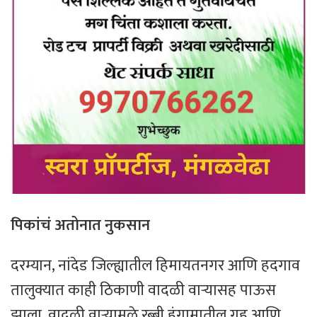
पिकांचं अतोनात नुकसान
दरम्यान, नांदेड जिल्ह्यातील हिमायतनगर आणि हदगाव
तालुक्यात काही ठिकाणी वादळी वाऱ्यासह पाऊस
झाला. वादळी वाऱ्यामुळे रब्बी हंगामातील गहू आणि