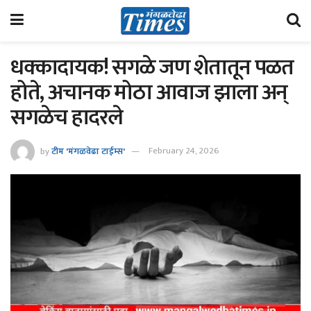
धक्कादायक! सगळे जण शेतातून पळत
होते, अचानक मोठा आवाज झाला अन्
सगळेच हादरले
by
टीम 'मंगळवेढा टाईम्स'
February 24, 2026