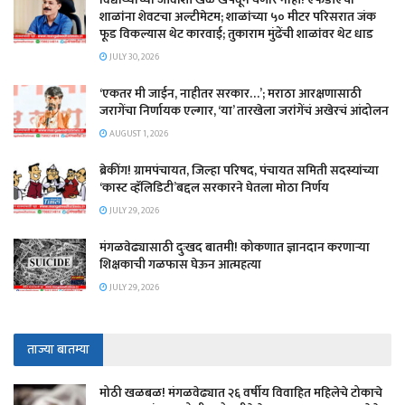
शाळांना शेवटचा अल्टीमेटम; शाळांच्या ५० मीटर परिसरात जंक
फूड विकल्यास थेट कारवाई; तुकाराम मुंढेंची शाळांवर थेट धाड
JULY 30, 2026
‘एकतर मी जाईन, नाहीतर सरकार…’; मराठा आरक्षणासाठी
जरागेंचा निर्णायक एल्गार, ‘या’ तारखेला जरांगेंचं अखेरचं आंदोलन
AUGUST 1, 2026
ब्रेकींग! ग्रामपंचायत, जिल्हा परिषद, पंचायत समिती सदस्यांच्या
‘कास्ट व्हॅलिडिटी’बद्दल सरकारने घेतला मोठा निर्णय
JULY 29, 2026
मंगळवेढ्यासाठी दुःखद बातमी! कोकणात ज्ञानदान करणाऱ्या
शिक्षकाची गळफास घेऊन आत्महत्या
JULY 29, 2026
ताज्या बातम्या
मोठी खळबळ! मंगळवेढ्यात २६ वर्षीय विवाहित महिलेचे टोकाचे