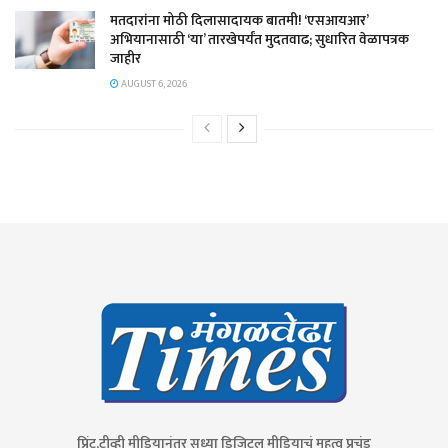
मतदारांना मोठी दिलासादायक बातमी! ‘एसआयआर’
अभियानासाठी ‘या’ तारखेपर्यंत मुदतवाढ; सुधारित वेळापत्रक
जाहीर
AUGUST 6, 2026
प्रिंट,टीव्ही मीडियानंतर सध्या डिजिटल मीडियाचं महत्व प्रचंड