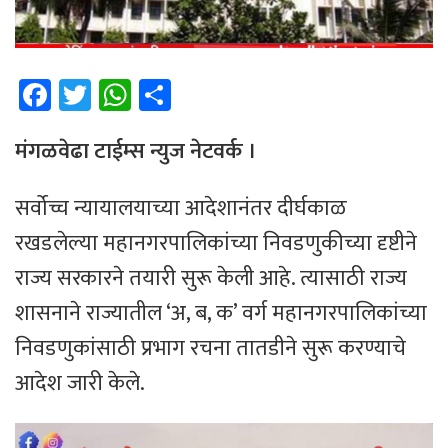
Fa
T
W
Sh
ce
wi
h
ar
b
tt
at
e
मंगळवेढा टाईम्स न्युज नेटवर्क ।
o
er
sA
सर्वोच्च न्यायालयाच्या आदेशानंतर दीर्घकाळ
ok
p
रखडलेल्या महानगरपालिकांच्या निवडणुकीच्या दृष्टीने
p
राज्य सरकारने तयारी सुरू केली आहे. त्यासाठी राज्य
शासनाने राज्यातील ‘अ, ब, क’ वर्ग महानगरपालिकांच्या
निवडणुकांसाठी प्रभाग रचना तातडीने सुरू करण्याचे
आदेश जारी केले.