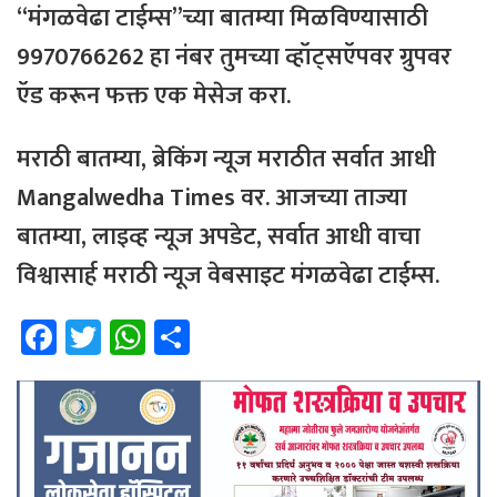
“मंगळवेढा टाईम्स”च्या बातम्या मिळविण्यासाठी
9970766262 हा नंबर तुमच्या व्हॉट्सऍपवर ग्रुपवर
ऍड करून फक्त एक मेसेज करा.
मराठी बातम्या, ब्रेकिंग न्यूज मराठीत सर्वात आधी
Mangalwedha Times वर. आजच्या ताज्या
बातम्या, लाइव्ह न्यूज अपडेट, सर्वात आधी वाचा
विश्वासार्ह मराठी न्यूज वेबसाइट मंगळवेढा टाईम्स.
Fa
T
W
Sh
ce
wi
h
ar
b
tt
at
e
o
er
sA
ok
p