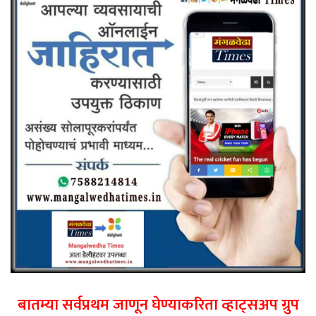
बातम्या सर्वप्रथम जाणून घेण्याकरिता व्हाट्सअप ग्रुप