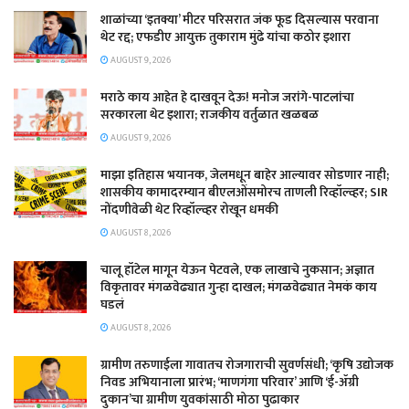
शाळांच्या ‘इतक्या’ मीटर परिसरात जंक फूड दिसल्यास परवाना
थेट रद्द; एफडीए आयुक्त तुकाराम मुंढे यांचा कठोर इशारा
AUGUST 9, 2026
मराठे काय आहेत हे दाखवून देऊ! मनोज जरांगे-पाटलांचा
सरकारला थेट इशारा; राजकीय वर्तुळात खळबळ
AUGUST 9, 2026
माझा इतिहास भयानक, जेलमधून बाहेर आल्यावर सोडणार नाही;
शासकीय कामादरम्यान बीएलओंसमोरच ताणली रिव्हॉल्व्हर; SIR
नोंदणीवेळी थेट रिव्हॉल्व्हर रोखून धमकी
AUGUST 8, 2026
चालू हॉटेल मागून येऊन पेटवले, एक लाखाचे नुकसान; अज्ञात
विकृतावर मंगळवेढ्यात गुन्हा दाखल; मंगळवेढ्यात नेमकं काय
घडलं
AUGUST 8, 2026
​ग्रामीण तरुणाईला गावातच रोजगाराची सुवर्णसंधी; ‘कृषि उद्योजक
निवड अभियानाला प्रारंभ; ‘माणगंगा परिवार’ आणि ‘ई-ॲग्री
दुकान’चा ग्रामीण युवकांसाठी मोठा पुढाकार