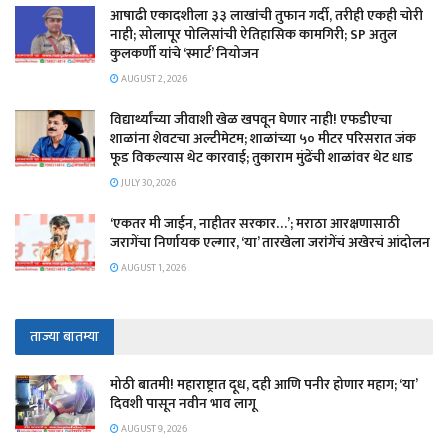
आषाढी एकादशीला ३३ लाखांची तुफान गर्दी, तरीही एकही चोरी
नाही; सोलापूर पोलिसांची ऐतिहासिक कामगिरी; SP अतुल
कुलकर्णी यांचे ‘स्मार्ट’ नियोजन
AUGUST 2, 2026
विद्यार्थ्यांच्या जीवाशी खेळ खपवून घेणार नाही! एफडीएचा
शाळांना शेवटचा अल्टीमेटम; शाळांच्या ५० मीटर परिसरात जंक
फूड विकल्यास थेट कारवाई; तुकाराम मुंढेंची शाळांवर थेट धाड
JULY 30, 2026
‘एकतर मी जाईन, नाहीतर सरकार…’; मराठा आरक्षणासाठी
जरागेंचा निर्णायक एल्गार, ‘या’ तारखेला जरांगेंचं अखेरचं आंदोलन
AUGUST 1, 2026
ताज्या बातम्या
मोठी बातमी! महाराष्ट्रात दूध, दही आणि पनीर होणार महाग; ‘या’
दिवशी पासून नवीन भाव लागू
AUGUST 9, 2026