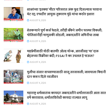
शाळांच्या ‘इतक्या’ मीटर परिसरात जंक फूड दिसल्यास परवाना
थेट रद्द; एफडीए आयुक्त तुकाराम मुंढे यांचा कठोर इशारा
AUGUST 9, 2026
शेतकऱ्याने पूर्ण कर्ज फेडले, तरीही बँकेने जमीन परस्पर विकली;
पोलिसांनीही माणुसकी सोडली, जबरदस्तीने जमिनीचा ताबा
AUGUST 4, 2026
मद्यप्रेमींसाठी मोठी बातमी! ओल्ड मॉन्क, आरसीसह ‘या’ दारू
ब्रँड्सच्या विक्रीवर बंदी; FSSAI ने का उचललं हे पाऊल?
AUGUST 4, 2026
मुलीचा संसार वाचवण्यासाठी सासू सरसावली; जावयाला किडनी
दान करून दिले नवजीवन
AUGUST 4, 2026
महाराष्ट्र धर्मस्वातंत्र्य कायदा! जबरदस्तीने धर्मांतरासाठी आता सात
वर्षे कारावास; धर्मांतरविरोधी कायदा राज्यात लागू
AUGUST 4, 2026