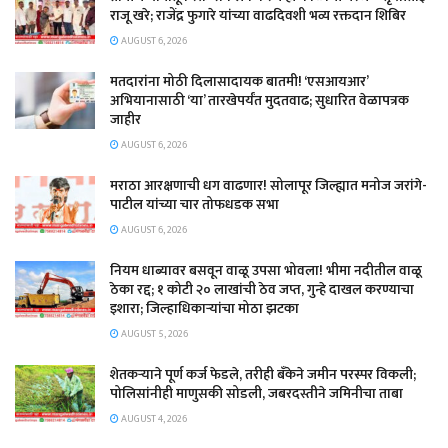
राजू खरे; राजेंद्र फुगारे यांच्या वाढदिवशी भव्य रक्तदान शिबिर
AUGUST 6, 2026
मतदारांना मोठी दिलासादायक बातमी! ‘एसआयआर’
अभियानासाठी ‘या’ तारखेपर्यंत मुदतवाढ; सुधारित वेळापत्रक
जाहीर
AUGUST 6, 2026
मराठा आरक्षणाची धग वाढणार! सोलापूर जिल्ह्यात मनोज जरांगे-
पाटील यांच्या चार तोफधडक सभा
AUGUST 6, 2026
नियम धाब्यावर बसवून वाळू उपसा भोवला! भीमा नदीतील वाळू
ठेका रद्द; १ कोटी २० लाखांची ठेव जप्त, गुन्हे दाखल करण्याचा
इशारा; जिल्हाधिकाऱ्यांचा मोठा झटका
AUGUST 5, 2026
शेतकऱ्याने पूर्ण कर्ज फेडले, तरीही बँकेने जमीन परस्पर विकली;
पोलिसांनीही माणुसकी सोडली, जबरदस्तीने जमिनीचा ताबा
AUGUST 4, 2026