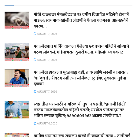
मोठी खळबळ! मंगळवेढ्यात २६ वर्षीय विवाहित महिलेचे टोकाचे
पाऊल; स्वयंपाक खोलीत ओढणीने घेतला गळफास; आत्महत्येचे
कारण…
AUGUST 7, 2026
मंगळवेढ्यात मॉर्निंग वॉकला गेलेल्या ७१ वर्षीय महिलेचे सोन्याचे
गंठण लांबवले; महिनाभरात दुसरी घटना, महिलांमध्ये घबराट
AUGUST 7, 2026
​मंगळवेढा हादरला! मुदतबाह्य दही, ताक आणि लस्सी बाजारात;
‘या’ दूध डेअरीवर एफडीएचा सर्जिकल स्ट्राईक; ​तुकाराम मुंढेचा
दणका
AUGUST 7, 2026
स्वप्नातील घरासाठी नागरिकांची तुफान पसंती; ‘दामाजी सिटी’
ठरतेय मंगळवेढ्यातील पहिली पसंती; भरघोस प्रतिसादानंतर
अंतिम टप्प्यात बुकिंग; 9890605962 आजच संपर्क साधा
AUGUST 6, 2026
ग्रामीण भागातून रक्त संकलन करणे ही काळाची गरज – तृप्तीताई