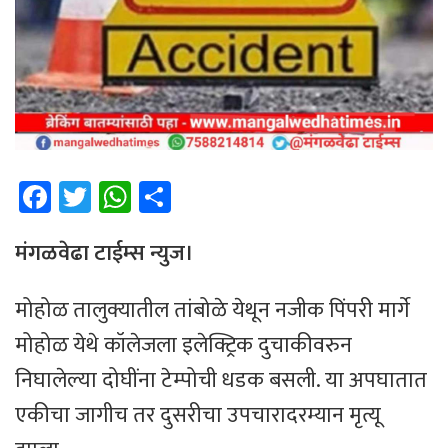
Fa
T
W
Sh
ce
wi
h
ar
b
tt
at
e
मंगळवेढा टाईम्स न्युज।
o
er
sA
मोहोळ तालुक्यातील तांबोळे येथून नजीक पिंपरी मार्गे
ok
p
मोहोळ येथे कॉलेजला इलेक्ट्रिक दुचाकीवरुन
p
निघालेल्या दोघींना टेम्पोची धडक बसली. या अपघातात
एकीचा जागीच तर दुसरीचा उपचारादरम्यान मृत्यू