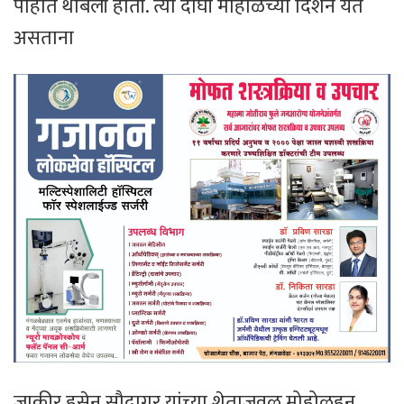
पाहात थांबली होती. त्या दोघी मोहोळच्या दिशेने येत
असताना
जाकीर हुसेन सौदागर यांच्या शेताजवळ मोहोळहून