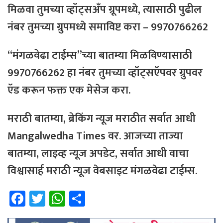
मिळवा तुमच्या व्हॉट्सअँप ग्रूपमध्ये, त्यासाठी
पुढील
नंबर
तुमच्या
ग्रुपमध्ये
समाविष्ट
करा – 9970766262
“मंगळवेढा टाईम्स”च्या बातम्या मिळविण्यासाठी
9970766262 हा नंबर तुमच्या व्हॉट्सऍपवर ग्रुपवर
ऍड करून फक्त एक मेसेज करा.
मराठी बातम्या, ब्रेकिंग न्यूज मराठीत सर्वात आधी
Mangalwedha Times वर.
आजच्या
ताज्या
बातम्या
,
लाइव्ह
न्यूज
अपडेट
,
सर्वात
आधी
वाचा
विश्वासार्ह
मराठी
न्यूज
वेबसाइट
मंगळवेढा
टाईम्स
.
Fa
T
W
Sh
ce
wi
h
ar