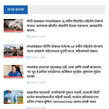
ताज्या बातम्या
मोठी खळबळ! मंगळवेढ्यात २६ वर्षीय विवाहित महिलेचे टोकाचे
पाऊल; स्वयंपाक खोलीत ओढणीने घेतला गळफास; आत्महत्येचे
कारण…
AUGUST 7, 2026
मंगळवेढ्यात मॉर्निंग वॉकला गेलेल्या ७१ वर्षीय महिलेचे सोन्याचे
गंठण लांबवले; महिनाभरात दुसरी घटना, महिलांमध्ये घबराट
AUGUST 7, 2026
​मंगळवेढा हादरला! मुदतबाह्य दही, ताक आणि लस्सी बाजारात;
‘या’ दूध डेअरीवर एफडीएचा सर्जिकल स्ट्राईक; ​तुकाराम मुंढेचा
दणका
AUGUST 7, 2026
स्वप्नातील घरासाठी नागरिकांची तुफान पसंती; ‘दामाजी सिटी’
ठरतेय मंगळवेढ्यातील पहिली पसंती; भरघोस प्रतिसादानंतर
अंतिम टप्प्यात बुकिंग; 9890605962 आजच संपर्क साधा
AUGUST 6, 2026