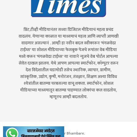
प्रिंट,टीव्ही मीडियानंतर सध्या डिजिटल मीडियाचं महत्व प्रचंड
वाढलंय. येणाऱ्या काळात या माध्यमाचं महत्व आणि व्याप्ती आणखी
वाढणार असल्यानं . आम्ही हा नवीन बदल स्वीकारून 'मंगळवेढा
टाईम्स' या सोशल मीडियाच्या फेसबुक पेजचे रूपांतर वेब मीडिया
मध्ये करून 'मंगळवेढा टाईम्स' या नावाने न्युजचे वेब पोर्टल आपल्या
सेवेत दाखल झालय. येथे आपण आपल्या स्मार्टफोन, कॉम्पुटर वरून
देश विदेशातील घडामोडी तसेच स्थानिक, व्यापार, ग्रामीण,
सांस्कृतिक, उद्योग, कृषी, मनोरंजन, तंत्रज्ञान, शिक्षण अश्या विविध
श्येत्रांतील बातम्या घरबसल्या वाचू शकता. स्मार्टफोन, सोशल
मीडियाच्या माध्यमातून बातम्या पाहण्यात लोकांचा कल वाढतोय,
म्हणूनच आम्ही बदलतोय.
© 2020
Website Maintained by Tushar Bhambare.
.