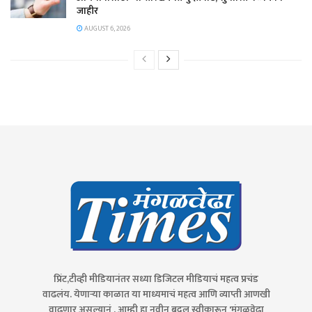
जाहीर
AUGUST 6, 2026
प्रिंट,टीव्ही मीडियानंतर सध्या डिजिटल मीडियाचं महत्व प्रचंड
वाढलंय. येणाऱ्या काळात या माध्यमाचं महत्व आणि व्याप्ती आणखी
वाढणार असल्यानं . आम्ही हा नवीन बदल स्वीकारून 'मंगळवेढा