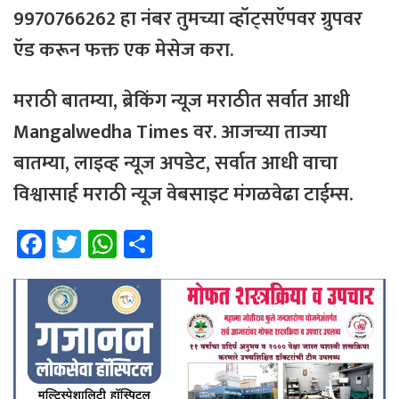
9970766262
हा
नंबर
तुमच्या
व्हॉट्सऍपवर
ग्रुपवर
ऍड
करून
फक्त
एक
मेसेज
करा
.
मराठी
बातम्या
,
ब्रेकिंग
न्यूज
मराठीत
सर्वात
आधी
Mangalwedha Times
वर
.
आजच्या
ताज्या
बातम्या
,
लाइव्ह
न्यूज
अपडेट
,
सर्वात
आधी
वाचा
विश्वासार्ह
मराठी
न्यूज
वेबसाइट
मंगळवेढा
टाईम्स
.
Fa
T
W
Sh
ce
wi
h
ar
b
tt
at
e
o
er
sA
ok
p
p