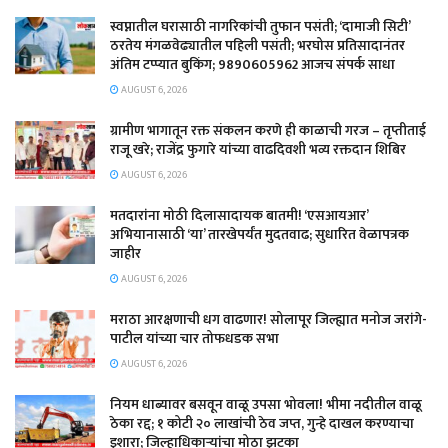
स्वप्नातील घरासाठी नागरिकांची तुफान पसंती; ‘दामाजी सिटी’
ठरतेय मंगळवेढ्यातील पहिली पसंती; भरघोस प्रतिसादानंतर
अंतिम टप्प्यात बुकिंग; 9890605962 आजच संपर्क साधा
AUGUST 6, 2026
ग्रामीण भागातून रक्त संकलन करणे ही काळाची गरज – तृप्तीताई
राजू खरे; राजेंद्र फुगारे यांच्या वाढदिवशी भव्य रक्तदान शिबिर
AUGUST 6, 2026
मतदारांना मोठी दिलासादायक बातमी! ‘एसआयआर’
अभियानासाठी ‘या’ तारखेपर्यंत मुदतवाढ; सुधारित वेळापत्रक
जाहीर
AUGUST 6, 2026
मराठा आरक्षणाची धग वाढणार! सोलापूर जिल्ह्यात मनोज जरांगे-
पाटील यांच्या चार तोफधडक सभा
AUGUST 6, 2026
नियम धाब्यावर बसवून वाळू उपसा भोवला! भीमा नदीतील वाळू
ठेका रद्द; १ कोटी २० लाखांची ठेव जप्त, गुन्हे दाखल करण्याचा
इशारा; जिल्हाधिकाऱ्यांचा मोठा झटका