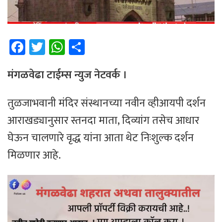
Fa
T
W
Sh
ce
wi
h
ar
b
tt
at
e
मंगळवेढा टाईम्स न्युज नेटवर्क ।
o
er
sA
तुळजाभवानी मंदिर संस्थानच्या नवीन व्हीआयपी दर्शन
ok
p
आराखड्यानुसार स्तनदा माता, दिव्यांग तसेच आधार
p
घेऊन चालणारे वृद्ध यांना आता थेट निःशुल्क दर्शन
मिळणार आहे.