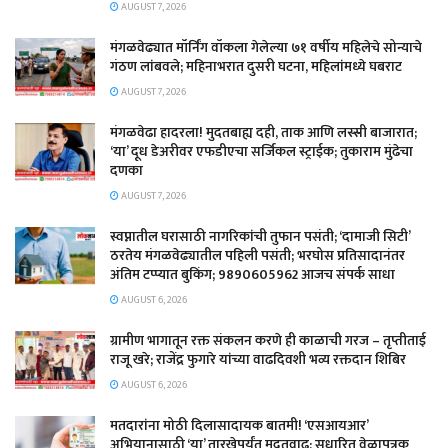
AUGUST 7, 2026
मंगळवेढ्यात मॉर्निंग वॉकला गेलेल्या ७१ वर्षीय महिलेचे सोन्याचे
गंठण लांबवले; महिनाभरात दुसरी घटना, महिलांमध्ये घबराट
AUGUST 7, 2026
​मंगळवेढा हादरला! मुदतबाह्य दही, ताक आणि लस्सी बाजारात;
‘या’ दूध डेअरीवर एफडीएचा सर्जिकल स्ट्राईक; ​तुकाराम मुंढेचा
दणका
AUGUST 7, 2026
स्वप्नातील घरासाठी नागरिकांची तुफान पसंती; ‘दामाजी सिटी’
ठरतेय मंगळवेढ्यातील पहिली पसंती; भरघोस प्रतिसादानंतर
अंतिम टप्प्यात बुकिंग; 9890605962 आजच संपर्क साधा
AUGUST 6, 2026
ग्रामीण भागातून रक्त संकलन करणे ही काळाची गरज – तृप्तीताई
राजू खरे; राजेंद्र फुगारे यांच्या वाढदिवशी भव्य रक्तदान शिबिर
AUGUST 6, 2026
मतदारांना मोठी दिलासादायक बातमी! ‘एसआयआर’
अभियानासाठी ‘या’ तारखेपर्यंत मुदतवाढ; सुधारित वेळापत्रक