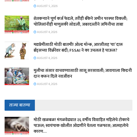
AUGUST 5, 2026
शेतकऱ्याने पूर्ण कर्ज फेडले, तरीही बँकेने जमीन परस्पर विकली;
पोलिसांनीही माणुसकी सोडली, जबरदस्तीने जमिनीचा ताबा
AUGUST 4, 2026
मद्यप्रेमींसाठी मोठी बातमी! ओल्ड मॉन्क, आरसीसह ‘या’ दारू
ब्रँड्सच्या विक्रीवर बंदी; FSSAI ने का उचललं हे पाऊल?
AUGUST 4, 2026
मुलीचा संसार वाचवण्यासाठी सासू सरसावली; जावयाला किडनी
दान करून दिले नवजीवन
AUGUST 4, 2026
ताज्या बातम्या
मोठी खळबळ! मंगळवेढ्यात २६ वर्षीय विवाहित महिलेचे टोकाचे
पाऊल; स्वयंपाक खोलीत ओढणीने घेतला गळफास; आत्महत्येचे
कारण…