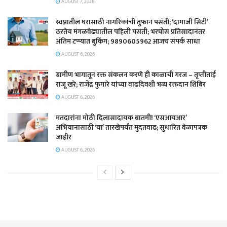
AUGUST 7, 2026
स्वप्नातील घरासाठी नागरिकांची तुफान पसंती; ‘दामाजी सिटी’
ठरतेय मंगळवेढ्यातील पहिली पसंती; भरघोस प्रतिसादानंतर
अंतिम टप्प्यात बुकिंग; 9890605962 आजच संपर्क साधा
AUGUST 6, 2026
ग्रामीण भागातून रक्त संकलन करणे ही काळाची गरज – तृप्तीताई
राजू खरे; राजेंद्र फुगारे यांच्या वाढदिवशी भव्य रक्तदान शिबिर
AUGUST 6, 2026
मतदारांना मोठी दिलासादायक बातमी! ‘एसआयआर’
अभियानासाठी ‘या’ तारखेपर्यंत मुदतवाढ; सुधारित वेळापत्रक
जाहीर
AUGUST 6, 2026