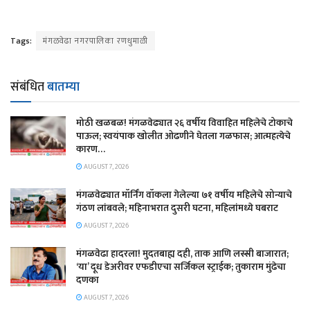
Tags:
मंगळवेढा नगरपालिका रणधुमाळी
संबंधित
बातम्या
मोठी खळबळ! मंगळवेढ्यात २६ वर्षीय विवाहित महिलेचे टोकाचे
पाऊल; स्वयंपाक खोलीत ओढणीने घेतला गळफास; आत्महत्येचे
कारण…
AUGUST 7, 2026
मंगळवेढ्यात मॉर्निंग वॉकला गेलेल्या ७१ वर्षीय महिलेचे सोन्याचे
गंठण लांबवले; महिनाभरात दुसरी घटना, महिलांमध्ये घबराट
AUGUST 7, 2026
​मंगळवेढा हादरला! मुदतबाह्य दही, ताक आणि लस्सी बाजारात;
‘या’ दूध डेअरीवर एफडीएचा सर्जिकल स्ट्राईक; ​तुकाराम मुंढेचा
दणका
AUGUST 7, 2026