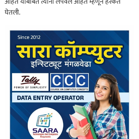
आहेत याबाबत त्यांनी लपवले आहेत म्हणून हरकत
घेतली.