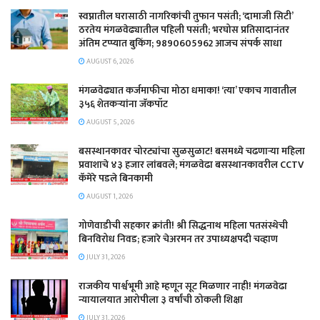
स्वप्नातील घरासाठी नागरिकांची तुफान पसंती; ‘दामाजी सिटी’
ठरतेय मंगळवेढ्यातील पहिली पसंती; भरघोस प्रतिसादानंतर
अंतिम टप्प्यात बुकिंग; 9890605962 आजच संपर्क साधा
AUGUST 6, 2026
मंगळवेढ्यात कर्जमाफीचा मोठा धमाका! ‘त्या’ एकाच गावातील
३५६ शेतकऱ्यांना जॅकपॉट
AUGUST 5, 2026
बसस्थानकावर चोरट्यांचा सुळसुळाट! बसमध्ये चढणाऱ्या महिला
प्रवाशाचे ४३ हजार लांबवले; मंगळवेढा बसस्थानकावरील CCTV
कॅमेरे पडले बिनकामी
AUGUST 1, 2026
गोणेवाडीची सहकार क्रांती! श्री सिद्धनाथ महिला पतसंस्थेची
बिनविरोध निवड; हजारे चेअरमन तर उपाध्यक्षपदी चव्हाण
JULY 31, 2026
राजकीय पार्श्वभूमी आहे म्हणून सूट मिळणार नाही! मंगळवेढा
न्यायालयात आरोपीला ३ वर्षांची ठोकली शिक्षा
JULY 31, 2026