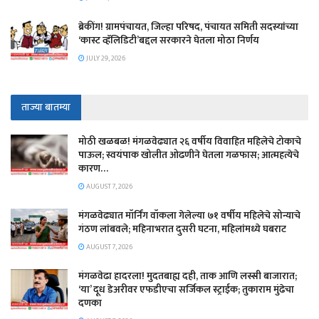
ब्रेकींग! ग्रामपंचायत, जिल्हा परिषद, पंचायत समिती सदस्यांच्या
‘कास्ट व्हॅलिडिटी’बद्दल सरकारने घेतला मोठा निर्णय
JULY 29, 2026
ताज्या बातम्या
मोठी खळबळ! मंगळवेढ्यात २६ वर्षीय विवाहित महिलेचे टोकाचे
पाऊल; स्वयंपाक खोलीत ओढणीने घेतला गळफास; आत्महत्येचे
कारण…
AUGUST 7, 2026
मंगळवेढ्यात मॉर्निंग वॉकला गेलेल्या ७१ वर्षीय महिलेचे सोन्याचे
गंठण लांबवले; महिनाभरात दुसरी घटना, महिलांमध्ये घबराट
AUGUST 7, 2026
​मंगळवेढा हादरला! मुदतबाह्य दही, ताक आणि लस्सी बाजारात;
‘या’ दूध डेअरीवर एफडीएचा सर्जिकल स्ट्राईक; ​तुकाराम मुंढेचा
दणका