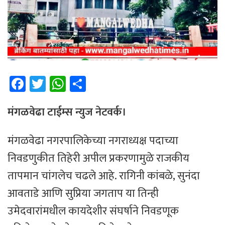
Fa
T
W
Sh
ce
wi
h
ar
b
tt
at
e
मंगळवेढा टाईम्स न्युज नेटवर्क।
o
er
sA
मंगळवेढा नगरपालिकेच्या नगराध्यक्ष पदाच्या
ok
p
निवडणुकीत तिहेरी अपील प्रकरणामुळे राजकीय
p
तापमान चांगलेच चढले आहे. रागिनी कांबळे, सुनंदा
आवताडे आणि सुप्रिया जगताप या तिन्ही
उमेदवारांमधील कायदेशीर संघर्षाने निवडणूक