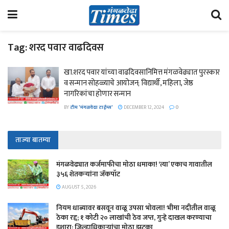
Tag:
शरद पवार वाढदिवस
खा.शरद पवार यांच्या वाढदिवसानिमित्त मंगळवेढ्यात पुरस्कार
व सन्मान सोहळ्याचे आयोजन; विद्यार्थी, महिला, जेष्ठ
नागरिकांचा होणार सन्मान
BY
टीम 'मंगळवेढा टाईम्स'
DECEMBER 12, 2024
0
ताज्या बातम्या
मंगळवेढ्यात कर्जमाफीचा मोठा धमाका! ‘त्या’ एकाच गावातील
३५६ शेतकऱ्यांना जॅकपॉट
AUGUST 5, 2026
नियम धाब्यावर बसवून वाळू उपसा भोवला! भीमा नदीतील वाळू
ठेका रद्द; १ कोटी २० लाखांची ठेव जप्त, गुन्हे दाखल करण्याचा
इशारा; जिल्हाधिकाऱ्यांचा मोठा झटका