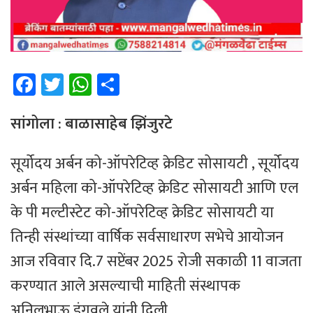
Fa
T
W
Sh
ce
wi
h
ar
b
tt
at
e
सांगोला : बाळासाहेब झिंजुरटे
o
er
sA
सूर्योदय अर्बन को-ऑपरेटिव्ह क्रेडिट सोसायटी , सूर्योदय
ok
p
अर्बन महिला को-ऑपरेटिव्ह क्रेडिट सोसायटी आणि एल
p
के पी मल्टीस्टेट को-ऑपरेटिव्ह क्रेडिट सोसायटी या
तिन्ही संस्थांच्या वार्षिक सर्वसाधारण सभेचे आयोजन
आज रविवार दि.7 सप्टेंबर 2025 रोजी सकाळी 11 वाजता
करण्यात आले असल्याची माहिती संस्थापक
अनिलभाऊ इंगवले यांनी दिली.