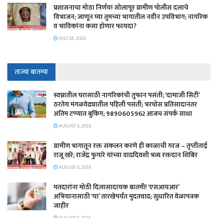
प्रशासनाचा मोठा निर्णय! सोलापूर ग्रामीण पोलीस दलाचे
विभाजन; जाणून घ्या तुमच्या भागातील नवीन उपविभाग; नागरिक
व भाविकांना कसा होणार फायदा?
JULY 28, 2026
ताज्या बातम्या
स्वप्नातील घरासाठी नागरिकांची तुफान पसंती; ‘दामाजी सिटी’
ठरतेय मंगळवेढ्यातील पहिली पसंती; भरघोस प्रतिसादानंतर
अंतिम टप्प्यात बुकिंग; 9890605962 आजच संपर्क साधा
AUGUST 6, 2026
ग्रामीण भागातून रक्त संकलन करणे ही काळाची गरज – तृप्तीताई
राजू खरे; राजेंद्र फुगारे यांच्या वाढदिवशी भव्य रक्तदान शिबिर
AUGUST 6, 2026
मतदारांना मोठी दिलासादायक बातमी! ‘एसआयआर’
अभियानासाठी ‘या’ तारखेपर्यंत मुदतवाढ; सुधारित वेळापत्रक
जाहीर
AUGUST 6, 2026