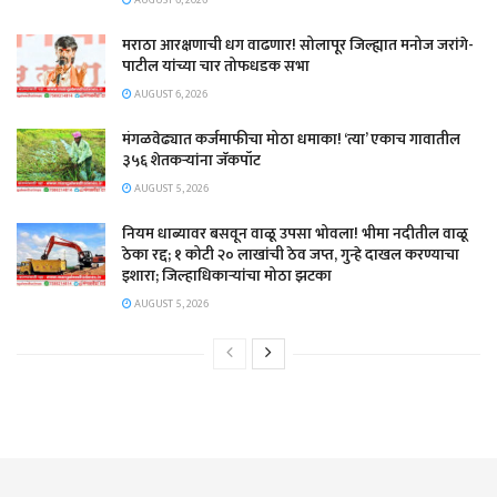
मराठा आरक्षणाची धग वाढणार! सोलापूर जिल्ह्यात मनोज जरांगे-
पाटील यांच्या चार तोफधडक सभा
AUGUST 6, 2026
मंगळवेढ्यात कर्जमाफीचा मोठा धमाका! ‘त्या’ एकाच गावातील
३५६ शेतकऱ्यांना जॅकपॉट
AUGUST 5, 2026
नियम धाब्यावर बसवून वाळू उपसा भोवला! भीमा नदीतील वाळू
ठेका रद्द; १ कोटी २० लाखांची ठेव जप्त, गुन्हे दाखल करण्याचा
इशारा; जिल्हाधिकाऱ्यांचा मोठा झटका
AUGUST 5, 2026