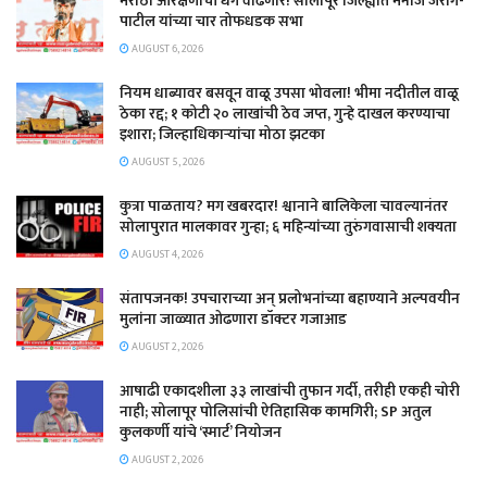
मराठा आरक्षणाची धग वाढणार! सोलापूर जिल्ह्यात मनोज जरांगे-
पाटील यांच्या चार तोफधडक सभा
AUGUST 6, 2026
नियम धाब्यावर बसवून वाळू उपसा भोवला! भीमा नदीतील वाळू
ठेका रद्द; १ कोटी २० लाखांची ठेव जप्त, गुन्हे दाखल करण्याचा
इशारा; जिल्हाधिकाऱ्यांचा मोठा झटका
AUGUST 5, 2026
कुत्रा पाळताय? मग खबरदार! श्वानाने बालिकेला चावल्यानंतर
सोलापुरात मालकावर गुन्हा; ६ महिन्यांच्या तुरुंगवासाची शक्यता
AUGUST 4, 2026
संतापजनक! उपचाराच्या अन् प्रलोभनांच्या बहाण्याने अल्पवयीन
मुलांना जाळ्यात ओढणारा डॉक्टर गजाआड
AUGUST 2, 2026
आषाढी एकादशीला ३३ लाखांची तुफान गर्दी, तरीही एकही चोरी
नाही; सोलापूर पोलिसांची ऐतिहासिक कामगिरी; SP अतुल
कुलकर्णी यांचे ‘स्मार्ट’ नियोजन
AUGUST 2, 2026