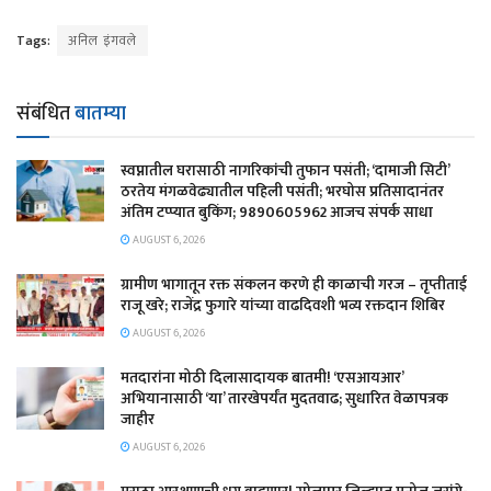
Tags:
अनिल इंगवले
संबंधित
बातम्या
स्वप्नातील घरासाठी नागरिकांची तुफान पसंती; ‘दामाजी सिटी’
ठरतेय मंगळवेढ्यातील पहिली पसंती; भरघोस प्रतिसादानंतर
अंतिम टप्प्यात बुकिंग; 9890605962 आजच संपर्क साधा
AUGUST 6, 2026
ग्रामीण भागातून रक्त संकलन करणे ही काळाची गरज – तृप्तीताई
राजू खरे; राजेंद्र फुगारे यांच्या वाढदिवशी भव्य रक्तदान शिबिर
AUGUST 6, 2026
मतदारांना मोठी दिलासादायक बातमी! ‘एसआयआर’
अभियानासाठी ‘या’ तारखेपर्यंत मुदतवाढ; सुधारित वेळापत्रक
जाहीर
AUGUST 6, 2026