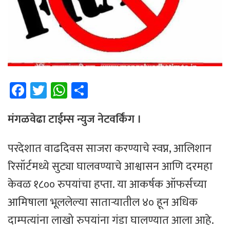
Fa
T
W
Sh
ce
wi
h
ar
b
tt
at
e
मंगळवेढा टाईम्स न्युज नेटवर्किंग ।
o
er
sA
परदेशात वाढदिवस साजरा करण्याचे स्वप्न, आलिशान
ok
p
रिसॉर्टमध्ये सुट्या घालवण्याचे आश्वासन आणि दरमहा
p
केवळ १८०० रुपयांचा हप्ता. या आकर्षक ऑफर्सच्या
आमिषाला भूललेल्या साताऱ्यातील ४० हून अधिक
दाम्पत्यांना लाखो रुपयांना गंडा घालण्यात आला आहे.