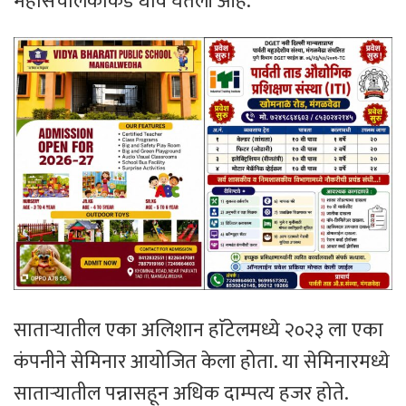
महासंचालकांकडे धाव घेतली आहे.
साताऱ्यातील एका अलिशान हाॅटेलमध्ये २०२३ ला एका
कंपनीने सेमिनार आयोजित केला होता. या सेमिनारमध्ये
साताऱ्यातील पन्नासहून अधिक दाम्पत्य हजर होते.