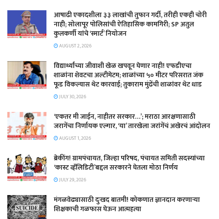
आषाढी एकादशीला ३३ लाखांची तुफान गर्दी, तरीही एकही चोरी
नाही; सोलापूर पोलिसांची ऐतिहासिक कामगिरी; SP अतुल
कुलकर्णी यांचे ‘स्मार्ट’ नियोजन
AUGUST 2, 2026
विद्यार्थ्यांच्या जीवाशी खेळ खपवून घेणार नाही! एफडीएचा
शाळांना शेवटचा अल्टीमेटम; शाळांच्या ५० मीटर परिसरात जंक
फूड विकल्यास थेट कारवाई; तुकाराम मुंढेंची शाळांवर थेट धाड
JULY 30, 2026
‘एकतर मी जाईन, नाहीतर सरकार…’; मराठा आरक्षणासाठी
जरागेंचा निर्णायक एल्गार, ‘या’ तारखेला जरांगेंचं अखेरचं आंदोलन
AUGUST 1, 2026
ब्रेकींग! ग्रामपंचायत, जिल्हा परिषद, पंचायत समिती सदस्यांच्या
‘कास्ट व्हॅलिडिटी’बद्दल सरकारने घेतला मोठा निर्णय
JULY 29, 2026
मंगळवेढ्यासाठी दुःखद बातमी! कोकणात ज्ञानदान करणाऱ्या
शिक्षकाची गळफास घेऊन आत्महत्या