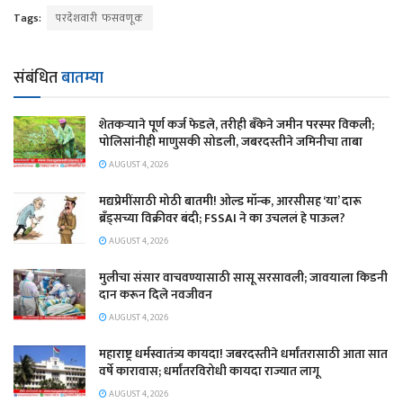
Tags:
परदेशवारी फसवणूक
संबंधित
बातम्या
शेतकऱ्याने पूर्ण कर्ज फेडले, तरीही बँकेने जमीन परस्पर विकली;
पोलिसांनीही माणुसकी सोडली, जबरदस्तीने जमिनीचा ताबा
AUGUST 4, 2026
मद्यप्रेमींसाठी मोठी बातमी! ओल्ड मॉन्क, आरसीसह ‘या’ दारू
ब्रँड्सच्या विक्रीवर बंदी; FSSAI ने का उचललं हे पाऊल?
AUGUST 4, 2026
मुलीचा संसार वाचवण्यासाठी सासू सरसावली; जावयाला किडनी
दान करून दिले नवजीवन
AUGUST 4, 2026
महाराष्ट्र धर्मस्वातंत्र्य कायदा! जबरदस्तीने धर्मांतरासाठी आता सात
वर्षे कारावास; धर्मांतरविरोधी कायदा राज्यात लागू
AUGUST 4, 2026