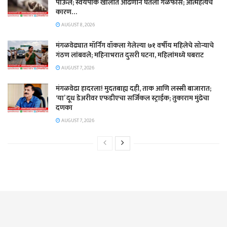
पाऊल; स्वयंपाक खोलीत ओढणीने घेतला गळफास; आत्महत्येचे
कारण…
AUGUST 8, 2026
मंगळवेढ्यात मॉर्निंग वॉकला गेलेल्या ७१ वर्षीय महिलेचे सोन्याचे
गंठण लांबवले; महिनाभरात दुसरी घटना, महिलांमध्ये घबराट
AUGUST 7, 2026
​मंगळवेढा हादरला! मुदतबाह्य दही, ताक आणि लस्सी बाजारात;
‘या’ दूध डेअरीवर एफडीएचा सर्जिकल स्ट्राईक; ​तुकाराम मुंढेचा
दणका
AUGUST 7, 2026