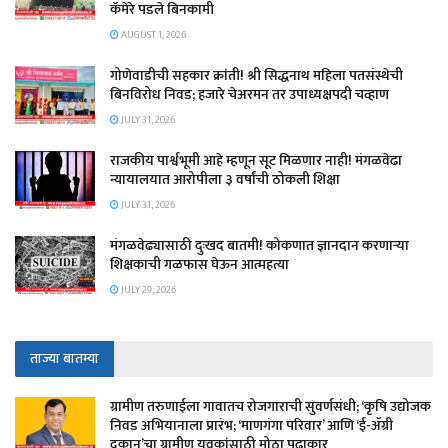
कॅमेरे पडले बिनकामी
AUGUST 1, 2026
गोणेवाडीची सहकार क्रांती! श्री सिद्धनाथ महिला पतसंस्थेची
बिनविरोध निवड; हजारे चेअरमन तर उपाध्यक्षपदी चव्हाण
JULY 31, 2026
राजकीय पार्श्वभूमी आहे म्हणून सूट मिळणार नाही! मंगळवेढा
न्यायालयात आरोपीला ३ वर्षांची ठोकली शिक्षा
JULY 31, 2026
मंगळवेढ्यासाठी दुःखद बातमी! कोकणात ज्ञानदान करणाऱ्या
शिक्षकाची गळफास घेऊन आत्महत्या
JULY 29, 2026
ताज्या बातम्या
​ग्रामीण तरुणाईला गावातच रोजगाराची सुवर्णसंधी; ‘कृषि उद्योजक
निवड अभियानाला प्रारंभ; ‘माणगंगा परिवार’ आणि ‘ई-ॲग्री
दुकान’चा ग्रामीण युवकांसाठी मोठा पुढाकार