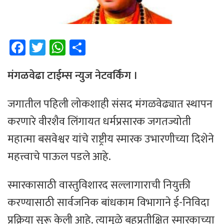
Fa
T
W
Sh
ce
wi
h
ar
b
tt
at
e
मंगळवेढा टाईम्स न्युज नेटवर्किंग ।
o
er
sA
जगातील पहिली लोकशाही संसद मंगळवेढ्यात स्थापन
ok
p
करणारे वीरशैव लिंगायत धर्मप्रसारक जगतज्योती
p
महात्मा बसवेश्वर यांचे राष्ट्रीय स्मारक उभारणीच्या दिशेने
महत्त्वाचे पाऊल पडले आहे.
स्मारकासाठी वास्तुविशारद सल्लागाराची नियुक्ती
करण्यासाठी सार्वजनिक बांधकाम विभागाने ई-निविदा
प्रक्रिया सुरू केली आहे. त्यामुळे बहुप्रतीक्षित स्मारकाच्या