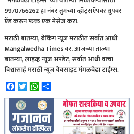
“
मंगळवेढा
टाईम्स
“
च्या
बातम्या
मिळविण्यासाठी
9970766262
हा
नंबर
तुमच्या
व्हॉट्सऍपवर
ग्रुपवर
ऍड
करून
फक्त
एक
मेसेज
करा
.
मराठी
बातम्या
,
ब्रेकिंग
न्यूज
मराठीत
सर्वात
आधी
Mangalwedha Times
वर
. आजच्या ताज्या
बातम्या, लाइव्ह न्यूज अपडेट, सर्वात आधी वाचा
विश्वासार्ह मराठी न्यूज वेबसाइट मंगळवेढा टाईम्स.
Fa
T
W
Sh
ce
wi
h
ar
b
tt
at
e
o
er
sA
ok
p