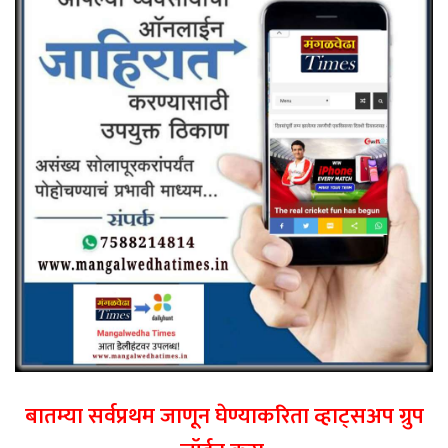
बातम्या सर्वप्रथम जाणून घेण्याकरिता व्हाट्सअप ग्रुप