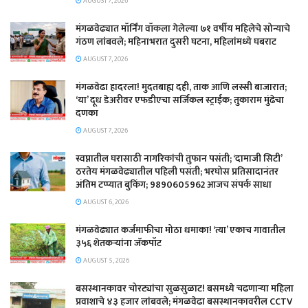
AUGUST 7, 2026
मंगळवेढ्यात मॉर्निंग वॉकला गेलेल्या ७१ वर्षीय महिलेचे सोन्याचे
गंठण लांबवले; महिनाभरात दुसरी घटना, महिलांमध्ये घबराट
AUGUST 7, 2026
​मंगळवेढा हादरला! मुदतबाह्य दही, ताक आणि लस्सी बाजारात;
‘या’ दूध डेअरीवर एफडीएचा सर्जिकल स्ट्राईक; ​तुकाराम मुंढेचा
दणका
AUGUST 7, 2026
स्वप्नातील घरासाठी नागरिकांची तुफान पसंती; ‘दामाजी सिटी’
ठरतेय मंगळवेढ्यातील पहिली पसंती; भरघोस प्रतिसादानंतर
अंतिम टप्प्यात बुकिंग; 9890605962 आजच संपर्क साधा
AUGUST 6, 2026
मंगळवेढ्यात कर्जमाफीचा मोठा धमाका! ‘त्या’ एकाच गावातील
३५६ शेतकऱ्यांना जॅकपॉट
AUGUST 5, 2026
बसस्थानकावर चोरट्यांचा सुळसुळाट! बसमध्ये चढणाऱ्या महिला
प्रवाशाचे ४३ हजार लांबवले; मंगळवेढा बसस्थानकावरील CCTV