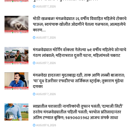
AUGUST 7, 2026
मोठी खळबळ! मंगळवेढ्यात २६ वर्षीय विवाहित महिलेचे टोकाचे
पाऊल; स्वयंपाक खोलीत ओढणीने घेतला गळफास; आत्महत्येचे
कारण…
AUGUST 7, 2026
मंगळवेढ्यात मॉर्निंग वॉकला गेलेल्या ७१ वर्षीय महिलेचे सोन्याचे
गंठण लांबवले; महिनाभरात दुसरी घटना, महिलांमध्ये घबराट
AUGUST 7, 2026
​मंगळवेढा हादरला! मुदतबाह्य दही, ताक आणि लस्सी बाजारात;
‘या’ दूध डेअरीवर एफडीएचा सर्जिकल स्ट्राईक; ​तुकाराम मुंढेचा
दणका
AUGUST 7, 2026
स्वप्नातील घरासाठी नागरिकांची तुफान पसंती; ‘दामाजी सिटी’
ठरतेय मंगळवेढ्यातील पहिली पसंती; भरघोस प्रतिसादानंतर
अंतिम टप्प्यात बुकिंग; 9890605962 आजच संपर्क साधा
AUGUST 6, 2026