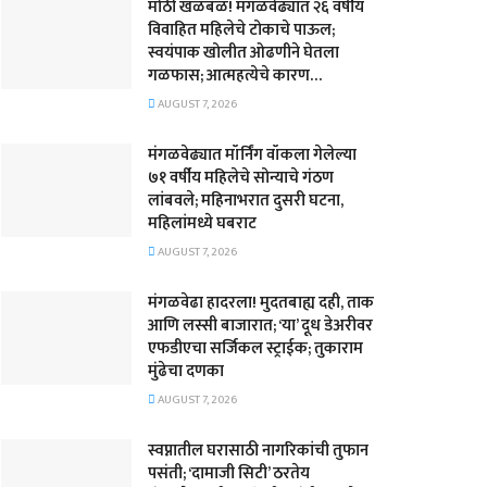
मोठी खळबळ! मंगळवेढ्यात २६ वर्षीय
विवाहित महिलेचे टोकाचे पाऊल;
स्वयंपाक खोलीत ओढणीने घेतला
गळफास; आत्महत्येचे कारण…
AUGUST 7, 2026
मंगळवेढ्यात मॉर्निंग वॉकला गेलेल्या
७१ वर्षीय महिलेचे सोन्याचे गंठण
लांबवले; महिनाभरात दुसरी घटना,
महिलांमध्ये घबराट
AUGUST 7, 2026
​मंगळवेढा हादरला! मुदतबाह्य दही, ताक
आणि लस्सी बाजारात; ‘या’ दूध डेअरीवर
एफडीएचा सर्जिकल स्ट्राईक; ​तुकाराम
मुंढेचा दणका
AUGUST 7, 2026
स्वप्नातील घरासाठी नागरिकांची तुफान
पसंती; ‘दामाजी सिटी’ ठरतेय