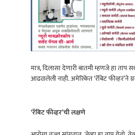
मात्र, दिलासा देणारी बातमी म्हणजे हा ताप 
आढळलेली नाही. अमेरिकेत ‘रॅबिट फीव्हर’ने ग्र
‘रॅबिट फीव्हर’ची लक्षणे
आरोग्य तज्ज्ञ सांगतात, जेव्हा हा ताप येतो, ते