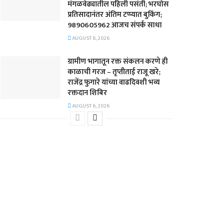
मंगळवेढ्यातील पहिली पसंती; भरघोस
प्रतिसादानंतर अंतिम टप्प्यात बुकिंग;
9890605962 आजच संपर्क साधा
AUGUST 6, 2026
ग्रामीण भागातून रक्त संकलन करणे ही
काळाची गरज – तृप्तीताई राजू खरे;
राजेंद्र फुगारे यांच्या वाढदिवशी भव्य
रक्तदान शिबिर
AUGUST 6, 2026