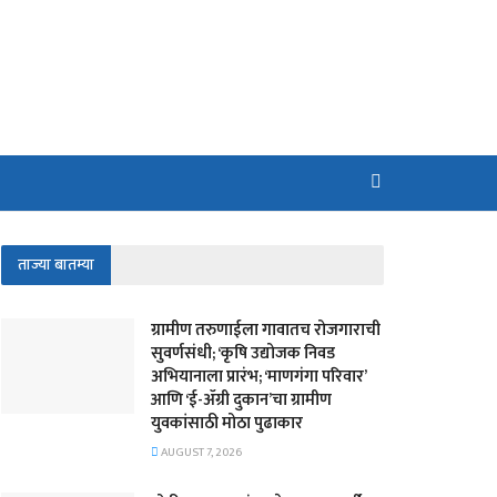
ताज्या बातम्या
​ग्रामीण तरुणाईला गावातच रोजगाराची
सुवर्णसंधी; ‘कृषि उद्योजक निवड
अभियानाला प्रारंभ; ‘माणगंगा परिवार’
आणि ‘ई-ॲग्री दुकान’चा ग्रामीण
युवकांसाठी मोठा पुढाकार
AUGUST 7, 2026