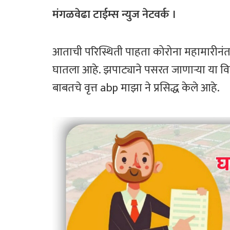
ce
wi
h
ar
b
tt
at
e
मंगळवेढा टाईम्स न्युज नेटवर्क ।
o
er
sA
ok
p
आताची परिस्थिती पाहता कोरोना महामारीनंत
p
घातला आहे. झपाट्याने पसरत जाणाऱ्या या व
बाबतचे वृत्त abp माझा ने प्रसिद्ध केले आहे.