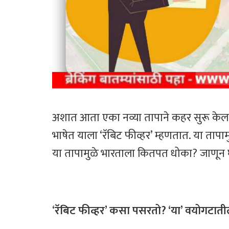
अशात आता एका नव्या तापाने कहर सुरू केला आ
भाषेत याला ‘रॅबिट फीव्हर’ म्हणतात. या तापा
या तापामुळे भारताला कितपत धोका? जाणून घ
‘
रॅबिट फीव्हर’ कसा पसरतो? ‘या’ वयोगटाती