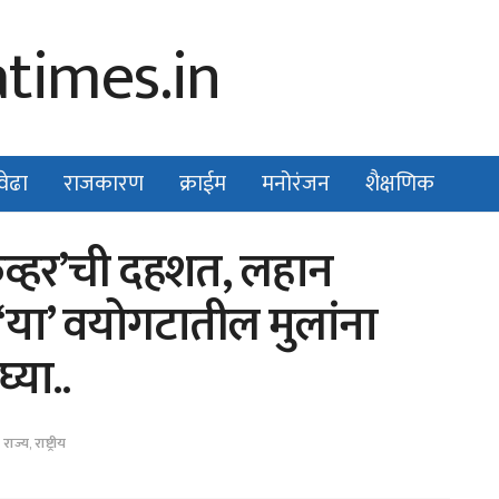
वेढा
राजकारण
क्राईम
मनोरंजन
शैक्षणिक
िव्हर’ची दहशत, लहान
 ‘या’ वयोगटातील मुलांना
्या..
,
राज्य
,
राष्ट्रीय