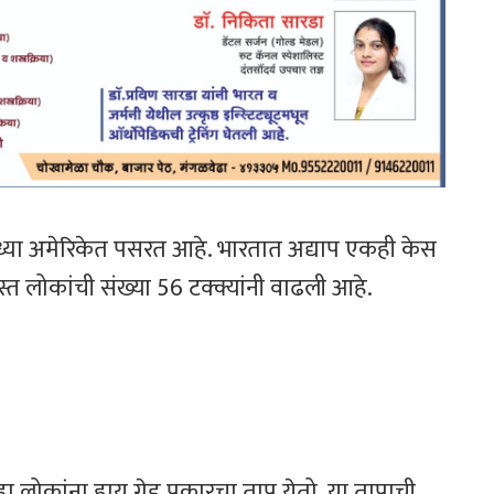
सध्या अमेरिकेत पसरत आहे. भारतात अद्याप एकही केस
स्त लोकांची संख्या 56 टक्क्यांनी वाढली आहे.
व्हा लोकांना हाय ग्रेड प्रकारचा ताप येतो. या तापाची