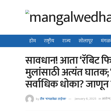
होम
राष्ट्रीय
राज्य
सोलापूर
मंगळ
सावधान! आता ‘रॅबिट फ
मुलांसाठी अत्यंत घातक;
सर्वाधिक धोका? जाणून घ
by
टीम 'मंगळवेढा टाईम्स'
January 6, 2025
in
आरोग्य