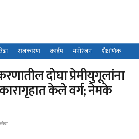
वेढा
राजकारण
क्राईम
मनोरंजन
शैक्षणिक
रणातील दोघा प्रेमीयुगूलांना
ारागृहात केले वर्ग; नेमके
ळवेढा