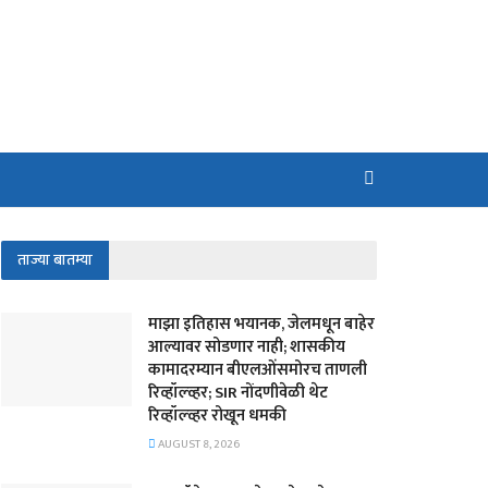
ताज्या बातम्या
माझा इतिहास भयानक, जेलमधून बाहेर
आल्यावर सोडणार नाही; शासकीय
कामादरम्यान बीएलओंसमोरच ताणली
रिव्हॉल्व्हर; SIR नोंदणीवेळी थेट
रिव्हॉल्व्हर रोखून धमकी
AUGUST 8, 2026