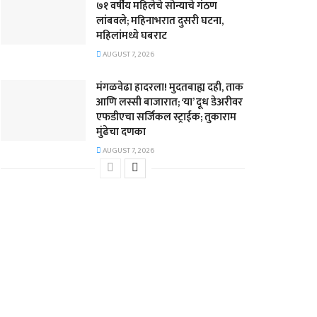
७१ वर्षीय महिलेचे सोन्याचे गंठण
लांबवले; महिनाभरात दुसरी घटना,
महिलांमध्ये घबराट
AUGUST 7, 2026
​मंगळवेढा हादरला! मुदतबाह्य दही, ताक
आणि लस्सी बाजारात; ‘या’ दूध डेअरीवर
एफडीएचा सर्जिकल स्ट्राईक; ​तुकाराम
मुंढेचा दणका
AUGUST 7, 2026