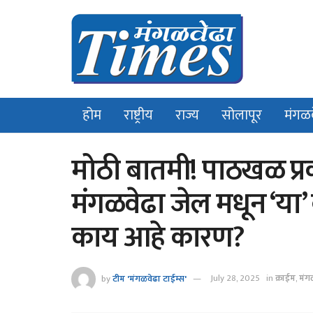
होम
राष्ट्रीय
राज्य
सोलापूर
मंगळ
मोठी बातमी! पाठखळ प्रक
मंगळवेढा जेल मधून ‘या’ क
काय आहे कारण?
by
टीम 'मंगळवेढा टाईम्स'
July 28, 2025
in
क्राईम
,
मंग