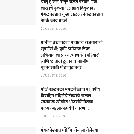
चालू हॉटेल मागून येऊन पेटवले, एक
लाखाचे नुकसान; अज्ञात विकृतावर
मंगळवेढ्यात गुन्हा दाखल; मंगळवेढ्यात
नेमकं काय घडलं
AUGUST 8, 2026
​ग्रामीण तरुणाईला गावातच रोजगाराची
सुवर्णसंधी; ‘कृषि उद्योजक निवड
अभियानाला प्रारंभ; ‘माणगंगा परिवार’
आणि ‘ई-ॲग्री दुकान’चा ग्रामीण
युवकांसाठी मोठा पुढाकार
AUGUST 8, 2026
मोठी खळबळ! मंगळवेढ्यात २६ वर्षीय
विवाहित महिलेचे टोकाचे पाऊल;
स्वयंपाक खोलीत ओढणीने घेतला
गळफास; आत्महत्येचे कारण…
AUGUST 8, 2026
मंगळवेढ्यात मॉर्निंग वॉकला गेलेल्या