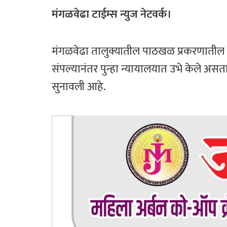
ce
wi
h
ar
b
tt
at
e
मंगळवेढा टाईम्स न्युज नेटवर्क।
o
er
sA
ok
p
मंगळवेढा तालुक्यातील पाठखळ प्रकरणातील त्य
p
संपल्यानंतर पुन्हा न्यायालयात उभे केले अस
सुनावली आहे.