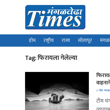
होम
राष्ट्रीय
राज्य
सोलापूर
मंगळ
Tag:
फिरायला गेलेल्या
फिरायल
वाहनान
BY
टीम 'मंगळव
टीम मं
व्याया