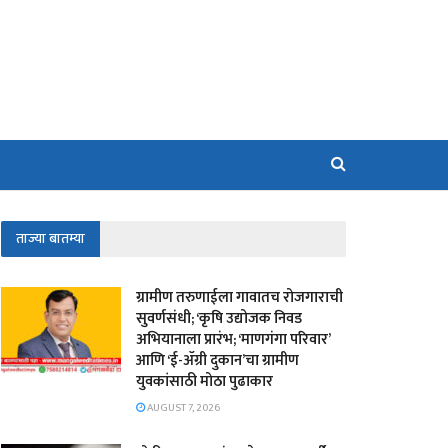
ताज्या बातम्या
​ग्रामीण तरुणाईला गावातच रोजगाराची
सुवर्णसंधी; ‘कृषि उद्योजक निवड
अभियानाला प्रारंभ; ‘माणगंगा परिवार’
आणि ‘ई-ॲग्री दुकान’चा ग्रामीण
युवकांसाठी मोठा पुढाकार
AUGUST 7, 2026