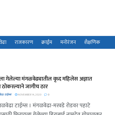
वेढा
राजकारण
क्राईम
मनोरंजन
शैक्षणिक
ा गेलेल्या मंगळवेढ्यातील वृध्द महिलेस अज्ञात
े ठोकरल्याने जागीच ठार
ेढा टाईम्स'
NOVEMBER 14, 2020
0
गळवेढा टाईम्स । मंगळवेढा-मरवडे रोडवर पहाटे
मासाठी फिरायला गेलेल्या हिराबाई नामदेव गोपाळकर