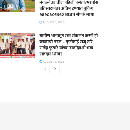
मंगळवेढ्यातील पहिली पसंती; भरघोस
प्रतिसादानंतर अंतिम टप्प्यात बुकिंग;
9890605962 आजच संपर्क साधा
AUGUST 6, 2026
ग्रामीण भागातून रक्त संकलन करणे ही
काळाची गरज – तृप्तीताई राजू खरे;
राजेंद्र फुगारे यांच्या वाढदिवशी भव्य
रक्तदान शिबिर
AUGUST 6, 2026