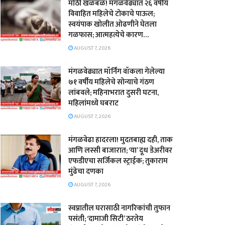
मोठी खळबळ! मंगळवेढ्यात २६ वर्षीय
विवाहित महिलेचे टोकाचे पाऊल;
स्वयंपाक खोलीत ओढणीने घेतला
गळफास; आत्महत्येचे कारण…
AUGUST 7, 2026
मंगळवेढ्यात मॉर्निंग वॉकला गेलेल्या
७१ वर्षीय महिलेचे सोन्याचे गंठण
लांबवले; महिनाभरात दुसरी घटना,
महिलांमध्ये घबराट
AUGUST 7, 2026
​मंगळवेढा हादरला! मुदतबाह्य दही, ताक
आणि लस्सी बाजारात; ‘या’ दूध डेअरीवर
एफडीएचा सर्जिकल स्ट्राईक; ​तुकाराम
मुंढेचा दणका
AUGUST 7, 2026
स्वप्नातील घरासाठी नागरिकांची तुफान
पसंती; ‘दामाजी सिटी’ ठरतेय