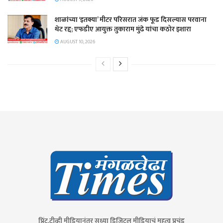
शाळांच्या ‘इतक्या’ मीटर परिसरात जंक फूड दिसल्यास परवाना
थेट रद्द; एफडीए आयुक्त तुकाराम मुंढे यांचा कठोर इशारा
AUGUST 10, 2026
प्रिंट,टीव्ही मीडियानंतर सध्या डिजिटल मीडियाचं महत्व प्रचंड