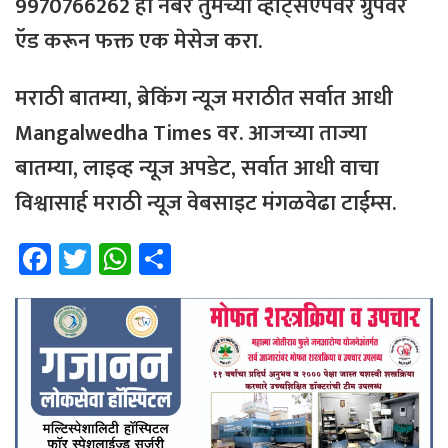
9970766262 हा नंबर तुमच्या व्हॉट्सऍपवर ग्रुपवर
ऍड
करून फक्त
एक
मेसेज करा.
मराठी
बातम्या
,
ब्रेकिंग
न्यूज
मराठीत
सर्वात
आधी
Mangalwedha Times
वर
. आजच्या ताज्या
बातम्या, लाइव्ह न्यूज अपडेट, सर्वात आधी वाचा
विश्वासार्ह मराठी न्यूज वेबसाइट मंगळवेढा टाईम्स.
Fa
T
W
Sh
ce
wi
h
ar
b
tt
at
e
o
er
sA
ok
p
p