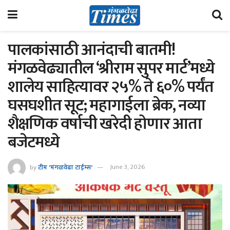
पालकांसाठी आनंदाची बातमी!
मंगळवेढ्यातील ‘श्रीराम सुपर मार्ट’मध्ये
शालेय साहित्यावर २५% ते ६०% पर्यंत
घसघशीत सूट; महागाईला ब्रेक, नव्या
शैक्षणिक वर्षाची खरेदी होणार आता
बजेटमध्ये
by
टीम 'मंगळवेढा टाईम्स'
June 3, 2026