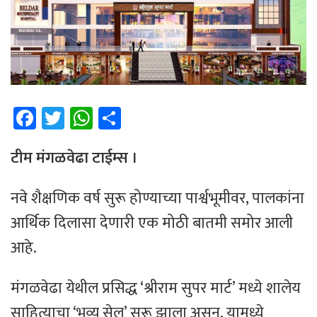
Fa
T
W
Sh
ce
wi
h
ar
b
tt
at
e
टीम ​मंगळवेढा टाईम्स ।
o
er
sA
नवे शैक्षणिक वर्ष सुरू होण्याच्या पार्श्वभूमीवर, पालकांना
ok
p
आर्थिक दिलासा देणारी एक मोठी बातमी समोर आली
p
आहे.
मंगळवेढा येथील प्रसिद्ध ‘श्रीराम सुपर मार्ट’ मध्ये शालेय
साहित्याचा ‘भव्य सेल’ सुरू झाला असून, यामध्ये