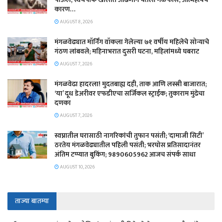
कारण…
AUGUST 8, 2026
मंगळवेढ्यात मॉर्निंग वॉकला गेलेल्या ७१ वर्षीय महिलेचे सोन्याचे
गंठण लांबवले; महिनाभरात दुसरी घटना, महिलांमध्ये घबराट
AUGUST 7, 2026
​मंगळवेढा हादरला! मुदतबाह्य दही, ताक आणि लस्सी बाजारात;
‘या’ दूध डेअरीवर एफडीएचा सर्जिकल स्ट्राईक; ​तुकाराम मुंढेचा
दणका
AUGUST 7, 2026
स्वप्नातील घरासाठी नागरिकांची तुफान पसंती; ‘दामाजी सिटी’
ठरतेय मंगळवेढ्यातील पहिली पसंती; भरघोस प्रतिसादानंतर
अंतिम टप्प्यात बुकिंग; 9890605962 आजच संपर्क साधा
AUGUST 10, 2026
ताज्या बातम्या