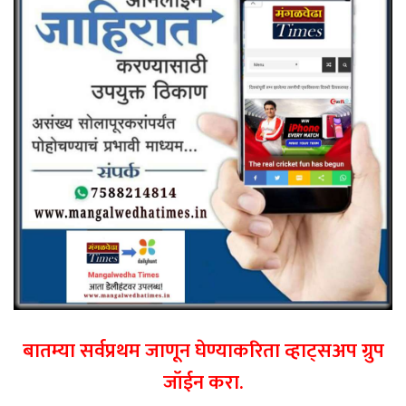
बातम्या सर्वप्रथम जाणून घेण्याकरिता व्हाट्सअप ग्रुप
जॉईन करा.