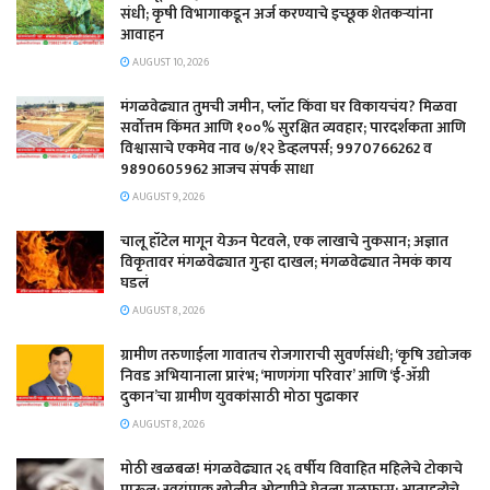
संधी; कृषी विभागाकडून अर्ज करण्याचे इच्छूक शेतकऱ्यांना
आवाहन
AUGUST 10, 2026
मंगळवेढ्यात तुमची जमीन, प्लॉट किंवा घर विकायचंय? मिळवा
सर्वोत्तम किंमत आणि १००% सुरक्षित व्यवहार; पारदर्शकता आणि
विश्वासाचे एकमेव नाव ७/१२ डेव्हलपर्स; 9970766262 व
9890605962 आजच संपर्क साधा
AUGUST 9, 2026
चालू हॉटेल मागून येऊन पेटवले, एक लाखाचे नुकसान; अज्ञात
विकृतावर मंगळवेढ्यात गुन्हा दाखल; मंगळवेढ्यात नेमकं काय
घडलं
AUGUST 8, 2026
​ग्रामीण तरुणाईला गावातच रोजगाराची सुवर्णसंधी; ‘कृषि उद्योजक
निवड अभियानाला प्रारंभ; ‘माणगंगा परिवार’ आणि ‘ई-ॲग्री
दुकान’चा ग्रामीण युवकांसाठी मोठा पुढाकार
AUGUST 8, 2026
मोठी खळबळ! मंगळवेढ्यात २६ वर्षीय विवाहित महिलेचे टोकाचे
पाऊल; स्वयंपाक खोलीत ओढणीने घेतला गळफास; आत्महत्येचे