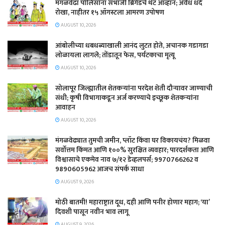
मंगळवेढा पोलिसांना संभाजी ब्रिगेडचे थेट आव्हान; अवैध धंदे
रोखा, नाहीतर १५ ऑगस्टला आमरण उपोषण
AUGUST 10, 2026
आंबोलीच्या धबधब्याखाली आनंद लुटत होते, अचानक गडागडा
लोळायला लागले; तोंडातून फेस, पर्यटकाचा मृत्यू
AUGUST 10, 2026
सोलापूर जिल्ह्यातील शेतकऱ्यांना परदेश शेती दौऱ्यावर जाण्याची
संधी; कृषी विभागाकडून अर्ज करण्याचे इच्छूक शेतकऱ्यांना
आवाहन
AUGUST 10, 2026
मंगळवेढ्यात तुमची जमीन, प्लॉट किंवा घर विकायचंय? मिळवा
सर्वोत्तम किंमत आणि १००% सुरक्षित व्यवहार; पारदर्शकता आणि
विश्वासाचे एकमेव नाव ७/१२ डेव्हलपर्स; 9970766262 व
9890605962 आजच संपर्क साधा
AUGUST 9, 2026
मोठी बातमी! महाराष्ट्रात दूध, दही आणि पनीर होणार महाग; ‘या’
दिवशी पासून नवीन भाव लागू
AUGUST 9, 2026