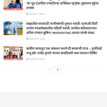
‘या’ दूध डेअरीवर एफडीएचा सर्जिकल स्ट्राईक; ​तुकाराम मुंढेचा
दणका
AUGUST 7, 2026
स्वप्नातील घरासाठी नागरिकांची तुफान पसंती; ‘दामाजी सिटी’
ठरतेय मंगळवेढ्यातील पहिली पसंती; भरघोस प्रतिसादानंतर
अंतिम टप्प्यात बुकिंग; 9890605962 आजच संपर्क साधा
AUGUST 6, 2026
ग्रामीण भागातून रक्त संकलन करणे ही काळाची गरज – तृप्तीताई
राजू खरे; राजेंद्र फुगारे यांच्या वाढदिवशी भव्य रक्तदान शिबिर
AUGUST 6, 2026