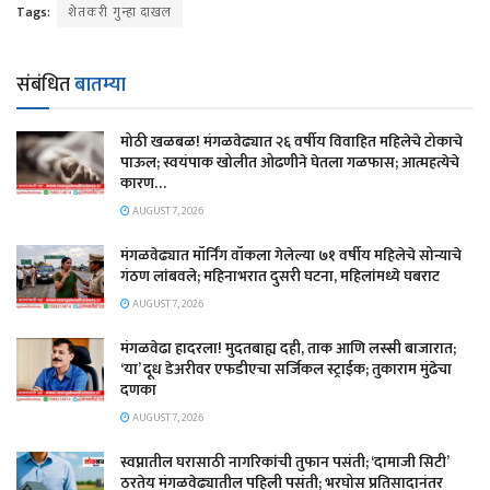
Tags:
शेतकरी गुन्हा दाखल
संबंधित
बातम्या
मोठी खळबळ! मंगळवेढ्यात २६ वर्षीय विवाहित महिलेचे टोकाचे
पाऊल; स्वयंपाक खोलीत ओढणीने घेतला गळफास; आत्महत्येचे
कारण…
AUGUST 7, 2026
मंगळवेढ्यात मॉर्निंग वॉकला गेलेल्या ७१ वर्षीय महिलेचे सोन्याचे
गंठण लांबवले; महिनाभरात दुसरी घटना, महिलांमध्ये घबराट
AUGUST 7, 2026
​मंगळवेढा हादरला! मुदतबाह्य दही, ताक आणि लस्सी बाजारात;
‘या’ दूध डेअरीवर एफडीएचा सर्जिकल स्ट्राईक; ​तुकाराम मुंढेचा
दणका
AUGUST 7, 2026
स्वप्नातील घरासाठी नागरिकांची तुफान पसंती; ‘दामाजी सिटी’
ठरतेय मंगळवेढ्यातील पहिली पसंती; भरघोस प्रतिसादानंतर