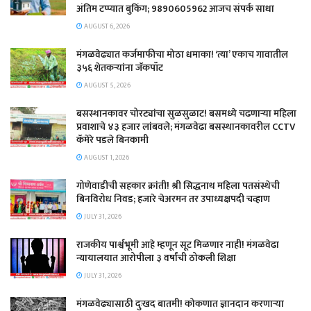
अंतिम टप्प्यात बुकिंग; 9890605962 आजच संपर्क साधा
AUGUST 6, 2026
मंगळवेढ्यात कर्जमाफीचा मोठा धमाका! ‘त्या’ एकाच गावातील
३५६ शेतकऱ्यांना जॅकपॉट
AUGUST 5, 2026
बसस्थानकावर चोरट्यांचा सुळसुळाट! बसमध्ये चढणाऱ्या महिला
प्रवाशाचे ४३ हजार लांबवले; मंगळवेढा बसस्थानकावरील CCTV
कॅमेरे पडले बिनकामी
AUGUST 1, 2026
गोणेवाडीची सहकार क्रांती! श्री सिद्धनाथ महिला पतसंस्थेची
बिनविरोध निवड; हजारे चेअरमन तर उपाध्यक्षपदी चव्हाण
JULY 31, 2026
राजकीय पार्श्वभूमी आहे म्हणून सूट मिळणार नाही! मंगळवेढा
न्यायालयात आरोपीला ३ वर्षांची ठोकली शिक्षा
JULY 31, 2026
मंगळवेढ्यासाठी दुःखद बातमी! कोकणात ज्ञानदान करणाऱ्या