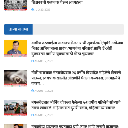
शिक्षकाची गळफास घेऊन आत्महत्या
JULY 29, 2026
ताज्या बातम्या
​ग्रामीण तरुणाईला गावातच रोजगाराची सुवर्णसंधी; ‘कृषि उद्योजक
निवड अभियानाला प्रारंभ; ‘माणगंगा परिवार’ आणि ‘ई-ॲग्री
दुकान’चा ग्रामीण युवकांसाठी मोठा पुढाकार
AUGUST 7, 2026
मोठी खळबळ! मंगळवेढ्यात २६ वर्षीय विवाहित महिलेचे टोकाचे
पाऊल; स्वयंपाक खोलीत ओढणीने घेतला गळफास; आत्महत्येचे
कारण…
AUGUST 7, 2026
मंगळवेढ्यात मॉर्निंग वॉकला गेलेल्या ७१ वर्षीय महिलेचे सोन्याचे
गंठण लांबवले; महिनाभरात दुसरी घटना, महिलांमध्ये घबराट
AUGUST 7, 2026
​मंगळवेढा हादरला! मुदतबाह्य दही, ताक आणि लस्सी बाजारात;