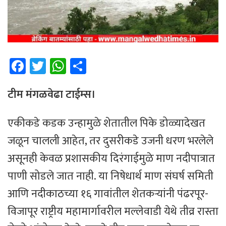
Fa
T
W
Sh
ce
wi
h
ar
b
tt
at
e
टीम ​मंगळवेढा टाईम्स।
o
er
sA
एकीकडे कडक उन्हामुळे शेतातील पिके डोळ्यादेखत
ok
p
जळून चालली आहेत, तर दुसरीकडे उजनी धरण भरलेले
p
असूनही केवळ प्रशासकीय दिरंगाईमुळे माण नदीपात्रात
पाणी सोडले जात नाही. या निषेधार्थ माण संघर्ष समिती
आणि नदीकाठच्या १६ गावांतील शेतकऱ्यांनी पंढरपूर-
विजापूर राष्ट्रीय महामार्गावरील मल्लेवाडी येथे तीव्र रास्ता