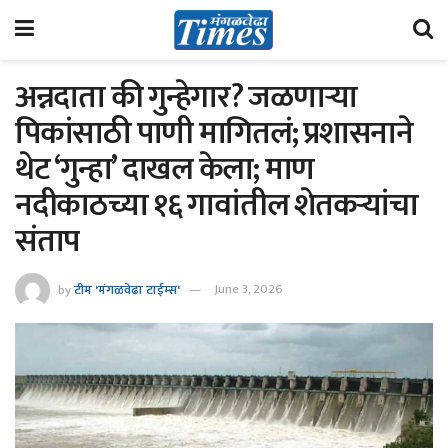
अन्नदाता की गुन्हेगार? जळणाऱ्या
पिकांसाठी पाणी मागितलं; प्रशासनाने
थेट ‘गुन्हा’ दाखल केला; ​माण
नदीकाठच्या १६ गावांतील शेतकऱ्यांचा
संताप
by
टीम 'मंगळवेढा टाईम्स'
June 3, 2026