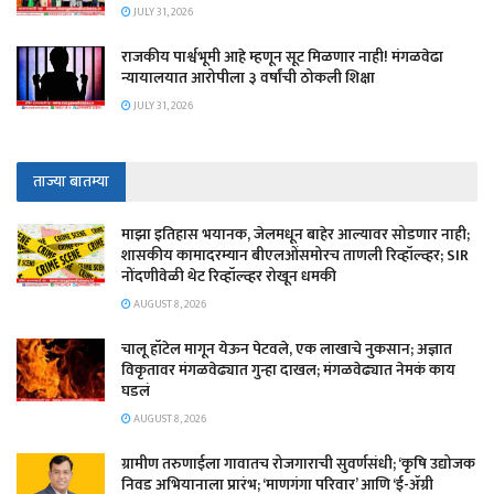
JULY 31, 2026
राजकीय पार्श्वभूमी आहे म्हणून सूट मिळणार नाही! मंगळवेढा
न्यायालयात आरोपीला ३ वर्षांची ठोकली शिक्षा
JULY 31, 2026
ताज्या बातम्या
माझा इतिहास भयानक, जेलमधून बाहेर आल्यावर सोडणार नाही;
शासकीय कामादरम्यान बीएलओंसमोरच ताणली रिव्हॉल्व्हर; SIR
नोंदणीवेळी थेट रिव्हॉल्व्हर रोखून धमकी
AUGUST 8, 2026
चालू हॉटेल मागून येऊन पेटवले, एक लाखाचे नुकसान; अज्ञात
विकृतावर मंगळवेढ्यात गुन्हा दाखल; मंगळवेढ्यात नेमकं काय
घडलं
AUGUST 8, 2026
​ग्रामीण तरुणाईला गावातच रोजगाराची सुवर्णसंधी; ‘कृषि उद्योजक
निवड अभियानाला प्रारंभ; ‘माणगंगा परिवार’ आणि ‘ई-ॲग्री