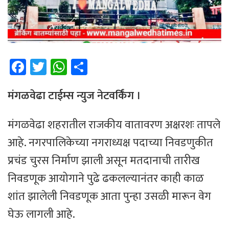
Fa
T
W
Sh
ce
wi
h
ar
b
tt
at
e
मंगळवेढा टाईम्स न्युज नेटवर्किंग ।
o
er
sA
मंगळवेढा शहरातील राजकीय वातावरण अक्षरशः तापले
ok
p
आहे. नगरपालिकेच्या नगराध्यक्ष पदाच्या निवडणुकीत
p
प्रचंड चुरस निर्माण झाली असून मतदानाची तारीख
निवडणूक आयोगाने पुढे ढकलल्यानंतर काही काळ
शांत झालेली निवडणूक आता पुन्हा उसळी मारून वेग
घेऊ लागली आहे.