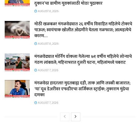
दुकान’चा ग्रामीण युवकांसाठी मोठा पुढाकार
AUGUST 8, 2026
मोठी खळबळ! मंगळवेढ्यात २६ वर्षीय विवाहित महिलेचे टोकाचे
पाऊल; स्वयंपाक खोलीत ओढणीने घेतला गळफास; आत्महत्येचे
कारण…
AUGUST 8, 2026
मंगळवेढ्यात मॉर्निंग वॉकला गेलेल्या ७१ वर्षीय महिलेचे सोन्याचे
गंठण लांबवले; महिनाभरात दुसरी घटना, महिलांमध्ये घबराट
AUGUST 7, 2026
​मंगळवेढा हादरला! मुदतबाह्य दही, ताक आणि लस्सी बाजारात;
‘या’ दूध डेअरीवर एफडीएचा सर्जिकल स्ट्राईक; ​तुकाराम मुंढेचा
दणका
AUGUST 7, 2026