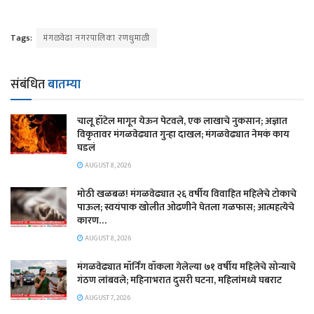
Tags:
मंगळवेढा नगरपालिका रणधुमाळी
संबंधित
बातम्या
चालू हॉटेल मागून येऊन पेटवले, एक लाखाचे नुकसान; अज्ञात
विकृतावर मंगळवेढ्यात गुन्हा दाखल; मंगळवेढ्यात नेमकं काय
घडलं
AUGUST 8, 2026
मोठी खळबळ! मंगळवेढ्यात २६ वर्षीय विवाहित महिलेचे टोकाचे
पाऊल; स्वयंपाक खोलीत ओढणीने घेतला गळफास; आत्महत्येचे
कारण…
AUGUST 8, 2026
मंगळवेढ्यात मॉर्निंग वॉकला गेलेल्या ७१ वर्षीय महिलेचे सोन्याचे
गंठण लांबवले; महिनाभरात दुसरी घटना, महिलांमध्ये घबराट
AUGUST 7, 2026