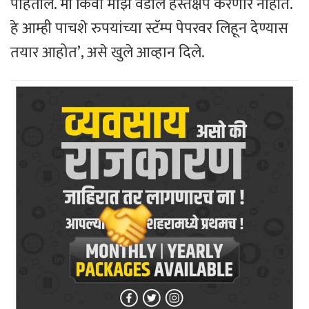
पाहतील. मी किंवा माझे वडील हस्तक्षेप करणार नाहीत.
हे आम्ही पाचशे रुपयांच्या स्टॅम्प पेपरवर लिहून देण्यास
तयार आहोत’, असे खुले आव्हान दिले.