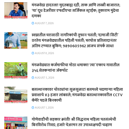
​मंगळवेढा हादरला! मुदतबाह्य दही, ताक आणि लस्सी बाजारात;
‘या’ दूध डेअरीवर एफडीएचा सर्जिकल स्ट्राईक; ​तुकाराम मुंढेचा
दणका
AUGUST 7, 2026
स्वप्नातील घरासाठी नागरिकांची तुफान पसंती; ‘दामाजी सिटी’
ठरतेय मंगळवेढ्यातील पहिली पसंती; भरघोस प्रतिसादानंतर
अंतिम टप्प्यात बुकिंग; 9890605962 आजच संपर्क साधा
AUGUST 8, 2026
मंगळवेढ्यात कर्जमाफीचा मोठा धमाका! ‘त्या’ एकाच गावातील
३५६ शेतकऱ्यांना जॅकपॉट
AUGUST 5, 2026
बसस्थानकावर चोरट्यांचा सुळसुळाट! बसमध्ये चढणाऱ्या महिला
प्रवाशाचे ४३ हजार लांबवले; मंगळवेढा बसस्थानकावरील CCTV
कॅमेरे पडले बिनकामी
AUGUST 1, 2026
गोणेवाडीची सहकार क्रांती! श्री सिद्धनाथ महिला पतसंस्थेची
बिनविरोध निवड; हजारे चेअरमन तर उपाध्यक्षपदी चव्हाण