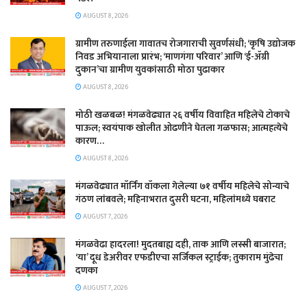
AUGUST 8, 2026
​ग्रामीण तरुणाईला गावातच रोजगाराची सुवर्णसंधी; ‘कृषि उद्योजक
निवड अभियानाला प्रारंभ; ‘माणगंगा परिवार’ आणि ‘ई-ॲग्री
दुकान’चा ग्रामीण युवकांसाठी मोठा पुढाकार
AUGUST 8, 2026
मोठी खळबळ! मंगळवेढ्यात २६ वर्षीय विवाहित महिलेचे टोकाचे
पाऊल; स्वयंपाक खोलीत ओढणीने घेतला गळफास; आत्महत्येचे
कारण…
AUGUST 8, 2026
मंगळवेढ्यात मॉर्निंग वॉकला गेलेल्या ७१ वर्षीय महिलेचे सोन्याचे
गंठण लांबवले; महिनाभरात दुसरी घटना, महिलांमध्ये घबराट
AUGUST 7, 2026
​मंगळवेढा हादरला! मुदतबाह्य दही, ताक आणि लस्सी बाजारात;
‘या’ दूध डेअरीवर एफडीएचा सर्जिकल स्ट्राईक; ​तुकाराम मुंढेचा
दणका
AUGUST 7, 2026