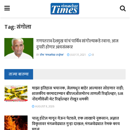
Tag:
संगोला
गणपतराव देशमुख यांचं पार्थिव सांगोल्याकडे रवाना; आज
दुपारी होणार अंत्यसंस्कार
BY
टीम 'मंगळवेढा टाईम्स'
JULY 31, 2021
0
ताज्या बातम्या
माझा इतिहास भयानक, जेलमधून बाहेर आल्यावर सोडणार नाही;
शासकीय कामादरम्यान बीएलओंसमोरच ताणली रिव्हॉल्व्हर; SIR
नोंदणीवेळी थेट रिव्हॉल्व्हर रोखून धमकी
AUGUST 8, 2026
चालू हॉटेल मागून येऊन पेटवले, एक लाखाचे नुकसान; अज्ञात
विकृतावर मंगळवेढ्यात गुन्हा दाखल; मंगळवेढ्यात नेमकं काय
घडलं