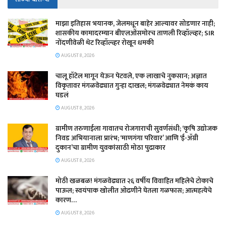
माझा इतिहास भयानक, जेलमधून बाहेर आल्यावर सोडणार नाही;
शासकीय कामादरम्यान बीएलओंसमोरच ताणली रिव्हॉल्व्हर; SIR
नोंदणीवेळी थेट रिव्हॉल्व्हर रोखून धमकी
AUGUST 8, 2026
चालू हॉटेल मागून येऊन पेटवले, एक लाखाचे नुकसान; अज्ञात
विकृतावर मंगळवेढ्यात गुन्हा दाखल; मंगळवेढ्यात नेमकं काय
घडलं
AUGUST 8, 2026
​ग्रामीण तरुणाईला गावातच रोजगाराची सुवर्णसंधी; ‘कृषि उद्योजक
निवड अभियानाला प्रारंभ; ‘माणगंगा परिवार’ आणि ‘ई-ॲग्री
दुकान’चा ग्रामीण युवकांसाठी मोठा पुढाकार
AUGUST 8, 2026
मोठी खळबळ! मंगळवेढ्यात २६ वर्षीय विवाहित महिलेचे टोकाचे
पाऊल; स्वयंपाक खोलीत ओढणीने घेतला गळफास; आत्महत्येचे
कारण…
AUGUST 8, 2026