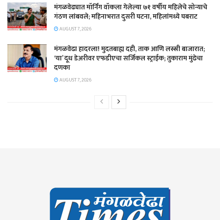
मंगळवेढ्यात मॉर्निंग वॉकला गेलेल्या ७१ वर्षीय महिलेचे सोन्याचे
गंठण लांबवले; महिनाभरात दुसरी घटना, महिलांमध्ये घबराट
AUGUST 7, 2026
​मंगळवेढा हादरला! मुदतबाह्य दही, ताक आणि लस्सी बाजारात;
‘या’ दूध डेअरीवर एफडीएचा सर्जिकल स्ट्राईक; ​तुकाराम मुंढेचा
दणका
AUGUST 7, 2026