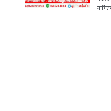
मागितल