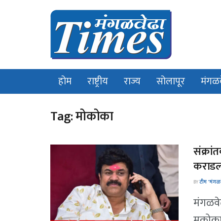
होम
राष्ट्रीय
राज्य
सोलापूर
मंगळ
Tag:
मोकोका
संक्रा
कराडला
BY
टीम 'मंगळव
मंगळवे
मकोका 