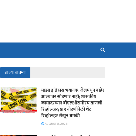
ताज्या बातम्या
माझा इतिहास भयानक, जेलमधून बाहेर
आल्यावर सोडणार नाही; शासकीय
कामादरम्यान बीएलओंसमोरच ताणली
रिव्हॉल्व्हर; SIR नोंदणीवेळी थेट
रिव्हॉल्व्हर रोखून धमकी
AUGUST 8, 2026