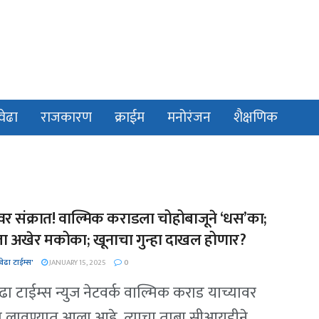
वेढा
राजकारण
क्राईम
मनोरंजन
शैक्षणिक
ंतवर संक्रात! वाल्मिक कराडला चोहोबाजूने ‘धस’का;
 अखेर मकोका; खूनाचा गुन्हा दाखल होणार?
ेढा टाईम्स'
JANUARY 15, 2025
0
ढा टाईम्स न्युज नेटवर्क वाल्मिक कराड याच्यावर
लावण्यात आला आहे. त्याचा ताबा सीआयडीने