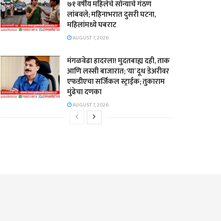
७१ वर्षीय महिलेचे सोन्याचे गंठण
लांबवले; महिनाभरात दुसरी घटना,
महिलांमध्ये घबराट
AUGUST 7, 2026
​मंगळवेढा हादरला! मुदतबाह्य दही, ताक
आणि लस्सी बाजारात; ‘या’ दूध डेअरीवर
एफडीएचा सर्जिकल स्ट्राईक; ​तुकाराम
मुंढेचा दणका
AUGUST 7, 2026