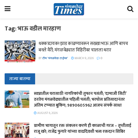
Tag:
भाऊ वडील मारहाण
धक्कादायक! ​झाड काढण्यावरून सख्खा भाऊ आणि बापच
बनले वैरी; मंगळवेढ्यात विहिरीवर चालला थरार
BY
टीम 'मंगळवेढा टाईम्स'
MARCH 9, 2026
0
ताज्या बातम्या
स्वप्नातील घरासाठी नागरिकांची तुफान पसंती; ‘दामाजी सिटी’
ठरतेय मंगळवेढ्यातील पहिली पसंती; भरघोस प्रतिसादानंतर
अंतिम टप्प्यात बुकिंग; 9890605962 आजच संपर्क साधा
AUGUST 6, 2026
ग्रामीण भागातून रक्त संकलन करणे ही काळाची गरज – तृप्तीताई
राजू खरे; राजेंद्र फुगारे यांच्या वाढदिवशी भव्य रक्तदान शिबिर