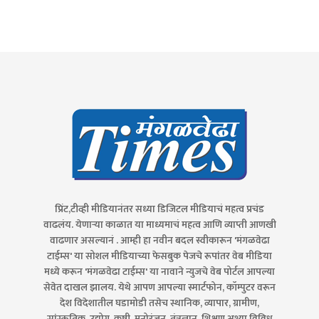
प्रिंट,टीव्ही मीडियानंतर सध्या डिजिटल मीडियाचं महत्व प्रचंड
वाढलंय. येणाऱ्या काळात या माध्यमाचं महत्व आणि व्याप्ती आणखी
वाढणार असल्यानं . आम्ही हा नवीन बदल स्वीकारून 'मंगळवेढा
टाईम्स' या सोशल मीडियाच्या फेसबुक पेजचे रूपांतर वेब मीडिया
मध्ये करून 'मंगळवेढा टाईम्स' या नावाने न्युजचे वेब पोर्टल आपल्या
सेवेत दाखल झालय. येथे आपण आपल्या स्मार्टफोन, कॉम्पुटर वरून
देश विदेशातील घडामोडी तसेच स्थानिक, व्यापार, ग्रामीण,
सांस्कृतिक, उद्योग, कृषी, मनोरंजन, तंत्रज्ञान, शिक्षण अश्या विविध