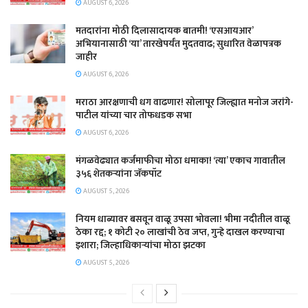
AUGUST 6, 2026
मतदारांना मोठी दिलासादायक बातमी! ‘एसआयआर’
अभियानासाठी ‘या’ तारखेपर्यंत मुदतवाढ; सुधारित वेळापत्रक
जाहीर
AUGUST 6, 2026
मराठा आरक्षणाची धग वाढणार! सोलापूर जिल्ह्यात मनोज जरांगे-
पाटील यांच्या चार तोफधडक सभा
AUGUST 6, 2026
मंगळवेढ्यात कर्जमाफीचा मोठा धमाका! ‘त्या’ एकाच गावातील
३५६ शेतकऱ्यांना जॅकपॉट
AUGUST 5, 2026
नियम धाब्यावर बसवून वाळू उपसा भोवला! भीमा नदीतील वाळू
ठेका रद्द; १ कोटी २० लाखांची ठेव जप्त, गुन्हे दाखल करण्याचा
इशारा; जिल्हाधिकाऱ्यांचा मोठा झटका
AUGUST 5, 2026