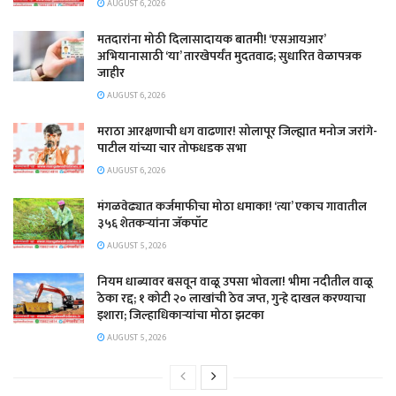
AUGUST 6, 2026
मतदारांना मोठी दिलासादायक बातमी! ‘एसआयआर’
अभियानासाठी ‘या’ तारखेपर्यंत मुदतवाढ; सुधारित वेळापत्रक
जाहीर
AUGUST 6, 2026
मराठा आरक्षणाची धग वाढणार! सोलापूर जिल्ह्यात मनोज जरांगे-
पाटील यांच्या चार तोफधडक सभा
AUGUST 6, 2026
मंगळवेढ्यात कर्जमाफीचा मोठा धमाका! ‘त्या’ एकाच गावातील
३५६ शेतकऱ्यांना जॅकपॉट
AUGUST 5, 2026
नियम धाब्यावर बसवून वाळू उपसा भोवला! भीमा नदीतील वाळू
ठेका रद्द; १ कोटी २० लाखांची ठेव जप्त, गुन्हे दाखल करण्याचा
इशारा; जिल्हाधिकाऱ्यांचा मोठा झटका
AUGUST 5, 2026