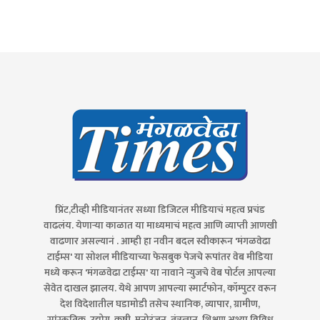
प्रिंट,टीव्ही मीडियानंतर सध्या डिजिटल मीडियाचं महत्व प्रचंड
वाढलंय. येणाऱ्या काळात या माध्यमाचं महत्व आणि व्याप्ती आणखी
वाढणार असल्यानं . आम्ही हा नवीन बदल स्वीकारून 'मंगळवेढा
टाईम्स' या सोशल मीडियाच्या फेसबुक पेजचे रूपांतर वेब मीडिया
मध्ये करून 'मंगळवेढा टाईम्स' या नावाने न्युजचे वेब पोर्टल आपल्या
सेवेत दाखल झालय. येथे आपण आपल्या स्मार्टफोन, कॉम्पुटर वरून
देश विदेशातील घडामोडी तसेच स्थानिक, व्यापार, ग्रामीण,
सांस्कृतिक, उद्योग, कृषी, मनोरंजन, तंत्रज्ञान, शिक्षण अश्या विविध