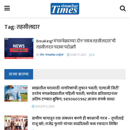
Tag:
तहसीलदार
Breaking! मंगळवेढ्याच्या दोन ‘नायब तहसीलदारां’ची
तहसीलदार पदावर पदोन्नती
BY
टीम 'मंगळवेढा टाईम्स'
JUNE 17, 2021
0
ताज्या बातम्या
स्वप्नातील घरासाठी नागरिकांची तुफान पसंती; ‘दामाजी सिटी’
ठरतेय मंगळवेढ्यातील पहिली पसंती; भरघोस प्रतिसादानंतर
अंतिम टप्प्यात बुकिंग; 9890605962 आजच संपर्क साधा
AUGUST 6, 2026
ग्रामीण भागातून रक्त संकलन करणे ही काळाची गरज – तृप्तीताई
राजू खरे; राजेंद्र फुगारे यांच्या वाढदिवशी भव्य रक्तदान शिबिर