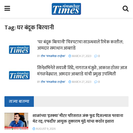
Tag:
घर बंदूक बिरयानी
‘घर बंदूक बिरयानी’ चित्रपटाचा साऊथवाले रिमेक करतील;
आमदार समाधान आवताडे
BY
टीम 'मंगळवेढा टाईम्स'
MARCH 27, 2023
0
सिनेअभिनेते सयाजी शिंदे, नागराज मंजुळे, आकाश ठोसर आज
मंगळवेढ्यात; आमदार आवताडे यांची प्रमुख उपस्थिती
BY
टीम 'मंगळवेढा टाईम्स'
MARCH 27, 2023
0
ताज्या बातम्या
शाळांच्या ‘इतक्या’ मीटर परिसरात जंक फूड दिसल्यास परवाना
थेट रद्द; एफडीए आयुक्त तुकाराम मुंढे यांचा कठोर इशारा
AUGUST 9, 2026