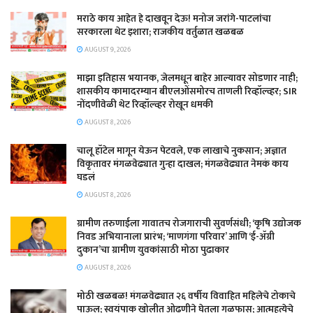
मराठे काय आहेत हे दाखवून देऊ! मनोज जरांगे-पाटलांचा
सरकारला थेट इशारा; राजकीय वर्तुळात खळबळ
AUGUST 9, 2026
माझा इतिहास भयानक, जेलमधून बाहेर आल्यावर सोडणार नाही;
शासकीय कामादरम्यान बीएलओंसमोरच ताणली रिव्हॉल्व्हर; SIR
नोंदणीवेळी थेट रिव्हॉल्व्हर रोखून धमकी
AUGUST 8, 2026
चालू हॉटेल मागून येऊन पेटवले, एक लाखाचे नुकसान; अज्ञात
विकृतावर मंगळवेढ्यात गुन्हा दाखल; मंगळवेढ्यात नेमकं काय
घडलं
AUGUST 8, 2026
​ग्रामीण तरुणाईला गावातच रोजगाराची सुवर्णसंधी; ‘कृषि उद्योजक
निवड अभियानाला प्रारंभ; ‘माणगंगा परिवार’ आणि ‘ई-ॲग्री
दुकान’चा ग्रामीण युवकांसाठी मोठा पुढाकार
AUGUST 8, 2026
मोठी खळबळ! मंगळवेढ्यात २६ वर्षीय विवाहित महिलेचे टोकाचे
पाऊल; स्वयंपाक खोलीत ओढणीने घेतला गळफास; आत्महत्येचे