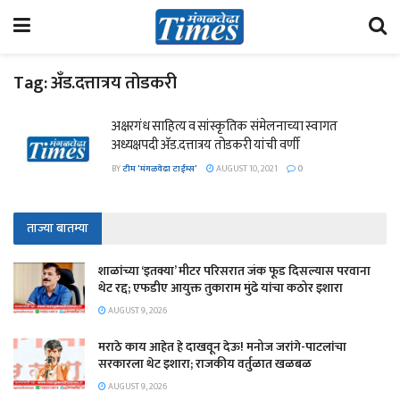
Tag:
अँड.दत्तात्रय तोडकरी
अक्षरगंध साहित्य व सांस्कृतिक संमेलनाच्या स्वागत
अध्यक्षपदी अ‍ॅड.दत्तात्रय तोडकरी यांची वर्णी
BY
टीम 'मंगळवेढा टाईम्स'
AUGUST 10, 2021
0
ताज्या बातम्या
शाळांच्या ‘इतक्या’ मीटर परिसरात जंक फूड दिसल्यास परवाना
थेट रद्द; एफडीए आयुक्त तुकाराम मुंढे यांचा कठोर इशारा
AUGUST 9, 2026
मराठे काय आहेत हे दाखवून देऊ! मनोज जरांगे-पाटलांचा
सरकारला थेट इशारा; राजकीय वर्तुळात खळबळ
AUGUST 9, 2026