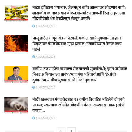
माझा इतिहास भयानक, जेलमधून बाहेर आल्यावर सोडणार नाही;
शासकीय कामादरम्यान बीएलओंसमोरच ताणली रिव्हॉल्व्हर; SIR
नोंदणीवेळी थेट रिव्हॉल्व्हर रोखून धमकी
AUGUST 8, 2026
चालू हॉटेल मागून येऊन पेटवले, एक लाखाचे नुकसान; अज्ञात
विकृतावर मंगळवेढ्यात गुन्हा दाखल; मंगळवेढ्यात नेमकं काय
घडलं
AUGUST 8, 2026
​ग्रामीण तरुणाईला गावातच रोजगाराची सुवर्णसंधी; ‘कृषि उद्योजक
निवड अभियानाला प्रारंभ; ‘माणगंगा परिवार’ आणि ‘ई-ॲग्री
दुकान’चा ग्रामीण युवकांसाठी मोठा पुढाकार
AUGUST 8, 2026
मोठी खळबळ! मंगळवेढ्यात २६ वर्षीय विवाहित महिलेचे टोकाचे
पाऊल; स्वयंपाक खोलीत ओढणीने घेतला गळफास; आत्महत्येचे
कारण…
AUGUST 8, 2026