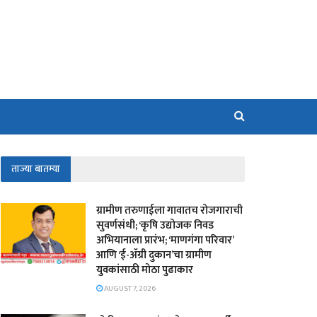
ताज्या बातम्या
​ग्रामीण तरुणाईला गावातच रोजगाराची
सुवर्णसंधी; ‘कृषि उद्योजक निवड
अभियानाला प्रारंभ; ‘माणगंगा परिवार’
आणि ‘ई-ॲग्री दुकान’चा ग्रामीण
युवकांसाठी मोठा पुढाकार
AUGUST 7, 2026