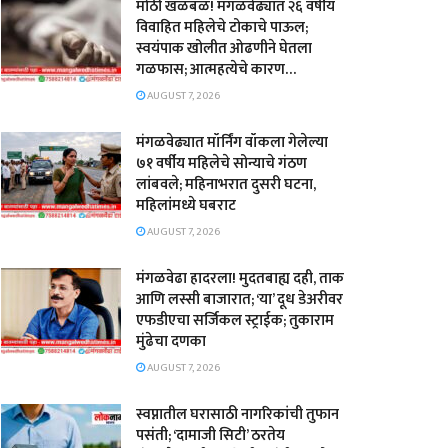
मोठी खळबळ! मंगळवेढ्यात २६ वर्षीय
विवाहित महिलेचे टोकाचे पाऊल;
स्वयंपाक खोलीत ओढणीने घेतला
गळफास; आत्महत्येचे कारण…
AUGUST 7, 2026
मंगळवेढ्यात मॉर्निंग वॉकला गेलेल्या
७१ वर्षीय महिलेचे सोन्याचे गंठण
लांबवले; महिनाभरात दुसरी घटना,
महिलांमध्ये घबराट
AUGUST 7, 2026
​मंगळवेढा हादरला! मुदतबाह्य दही, ताक
आणि लस्सी बाजारात; ‘या’ दूध डेअरीवर
एफडीएचा सर्जिकल स्ट्राईक; ​तुकाराम
मुंढेचा दणका
AUGUST 7, 2026
स्वप्नातील घरासाठी नागरिकांची तुफान
पसंती; ‘दामाजी सिटी’ ठरतेय