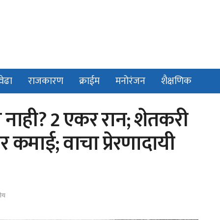
वेढा
राजकारण
क्राईम
मनोरंजन
शैक्षणिक
 नाही? 2 एकर रान; शेतकरी
कमाई; वाचा प्रेरणादायी
्रीय