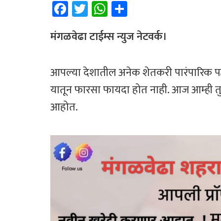
Fa
T
W
Sh
ce
wi
h
ar
b
tt
at
e
मंगळवेढा टाईम्स न्युज नेटवर्क।
o
er
sA
ok
p
आपल्या देशातील अनेक शेतकरी पारंपारिक पद्ध
p
यातून फारसा फायदा होत नाही. आज आम्ही त
आहोत.