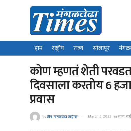
होम
राष्ट्रीय
राज्य
सोलापूर
मंगळ
कोण म्हणतं शेती परवडत
दिवसाला करतोय 6 हजार 
प्रवास
by
टीम 'मंगळवेढा टाईम्स'
March 5, 2025
in
राज्य
,
राष्ट