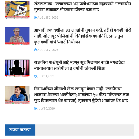
संतापजनक! उपचाराच्या अन् प्रलोभनांच्या बहाण्याने अल्पवयीन
मुलांना जाळ्यात ओढणारा डॉक्टर गजाआड
AUGUST 2, 2026
आषाढी एकादशीला ३३ लाखांची तुफान गर्दी, तरीही एकही चोरी
नाही; सोलापूर पोलिसांची ऐतिहासिक कामगिरी; SP अतुल
कुलकर्णी यांचे ‘स्मार्ट’ नियोजन
AUGUST 2, 2026
राजकीय पार्श्वभूमी आहे म्हणून सूट मिळणार नाही! मंगळवेढा
न्यायालयात आरोपीला ३ वर्षांची ठोकली शिक्षा
JULY 31, 2026
विद्यार्थ्यांच्या जीवाशी खेळ खपवून घेणार नाही! एफडीएचा
शाळांना शेवटचा अल्टीमेटम; शाळांच्या ५० मीटर परिसरात जंक
फूड विकल्यास थेट कारवाई; तुकाराम मुंढेंची शाळांवर थेट धाड
JULY 30, 2026
ताज्या बातम्या