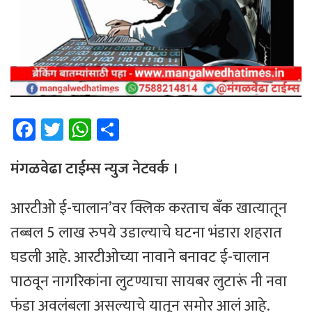
Fa
T
W
Sh
ce
wi
h
ar
b
tt
at
e
मंगळवेढा टाईम्स न्युज नेटवर्क ।
o
er
sA
आरटीओ ई-चालान’वर क्लिक करताच बँक खात्यातून
ok
p
तब्बल 5 लाख रुपये उडाल्याचे घटना भंडारा शहरात
p
घडली आहे. आरटीओच्या नावाने बनावट ई-चालान
पाठवून नागरिकांना लुटण्याचा सायबर लुटारूं नी नवा
फंडा अवलंबला असल्याचे यातून समोर आलं आहे.