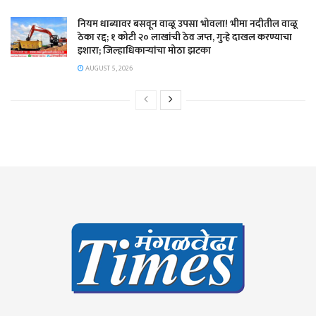
नियम धाब्यावर बसवून वाळू उपसा भोवला! भीमा नदीतील वाळू
ठेका रद्द; १ कोटी २० लाखांची ठेव जप्त, गुन्हे दाखल करण्याचा
इशारा; जिल्हाधिकाऱ्यांचा मोठा झटका
AUGUST 5, 2026