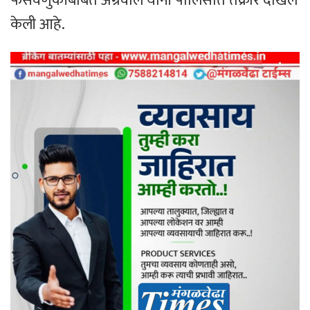
फसवणुकीबाबत अग्रवाल यांनी पोलिसांत तक्रार दाखल
केली आहे.