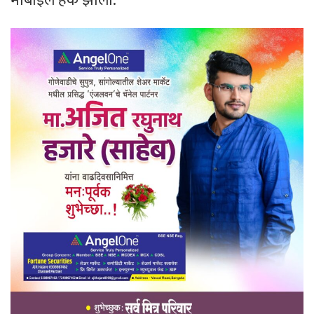
मोबाइल हॅक झाला.