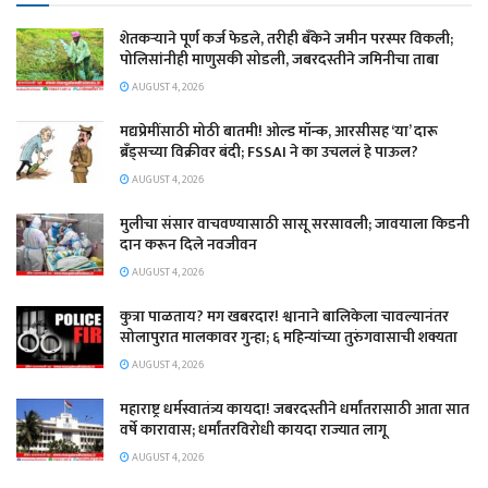
शेतकऱ्याने पूर्ण कर्ज फेडले, तरीही बँकेने जमीन परस्पर विकली;
पोलिसांनीही माणुसकी सोडली, जबरदस्तीने जमिनीचा ताबा
AUGUST 4, 2026
मद्यप्रेमींसाठी मोठी बातमी! ओल्ड मॉन्क, आरसीसह ‘या’ दारू
ब्रँड्सच्या विक्रीवर बंदी; FSSAI ने का उचललं हे पाऊल?
AUGUST 4, 2026
मुलीचा संसार वाचवण्यासाठी सासू सरसावली; जावयाला किडनी
दान करून दिले नवजीवन
AUGUST 4, 2026
कुत्रा पाळताय? मग खबरदार! श्वानाने बालिकेला चावल्यानंतर
सोलापुरात मालकावर गुन्हा; ६ महिन्यांच्या तुरुंगवासाची शक्यता
AUGUST 4, 2026
महाराष्ट्र धर्मस्वातंत्र्य कायदा! जबरदस्तीने धर्मांतरासाठी आता सात
वर्षे कारावास; धर्मांतरविरोधी कायदा राज्यात लागू
AUGUST 4, 2026