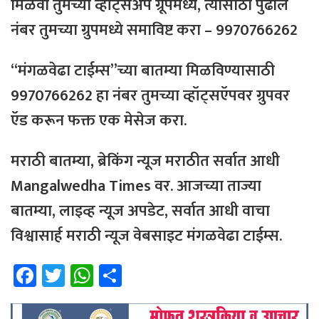
मिळवा तुमच्या व्हॉट्सअँप ग्रूपमध्ये, त्यासाठी
पुढील
नंबर
तुमच्या
ग्रुपमध्ये
समाविष्ट
करा – 9970766262
“मंगळवेढा टाईम्स”च्या बातम्या मिळविण्यासाठी
9970766262 हा नंबर तुमच्या व्हॉट्सऍपवर ग्रुपवर
ऍड करून फक्त एक मेसेज करा.
मराठी बातम्या, ब्रेकिंग न्यूज मराठीत सर्वात आधी
Mangalwedha Times वर. आजच्या ताज्या
बातम्या, लाइव्ह न्यूज अपडेट, सर्वात आधी वाचा
विश्वासार्ह मराठी न्यूज वेबसाइट मंगळवेढा टाईम्स.
Fa
T
W
Sh
ce
wi
h
ar