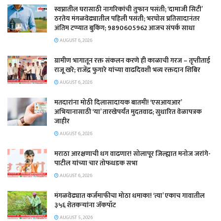
स्वप्नातील घरासाठी नागरिकांची तुफान पसंती; ‘दामाजी सिटी’
ठरतेय मंगळवेढ्यातील पहिली पसंती; भरघोस प्रतिसादानंतर
अंतिम टप्प्यात बुकिंग; 9890605962 आजच संपर्क साधा
AUGUST 6, 2026
ग्रामीण भागातून रक्त संकलन करणे ही काळाची गरज – तृप्तीताई
राजू खरे; राजेंद्र फुगारे यांच्या वाढदिवशी भव्य रक्तदान शिबिर
AUGUST 6, 2026
मतदारांना मोठी दिलासादायक बातमी! ‘एसआयआर’
अभियानासाठी ‘या’ तारखेपर्यंत मुदतवाढ; सुधारित वेळापत्रक
जाहीर
AUGUST 6, 2026
मराठा आरक्षणाची धग वाढणार! सोलापूर जिल्ह्यात मनोज जरांगे-
पाटील यांच्या चार तोफधडक सभा
AUGUST 6, 2026
मंगळवेढ्यात कर्जमाफीचा मोठा धमाका! ‘त्या’ एकाच गावातील
३५६ शेतकऱ्यांना जॅकपॉट
AUGUST 5, 2026