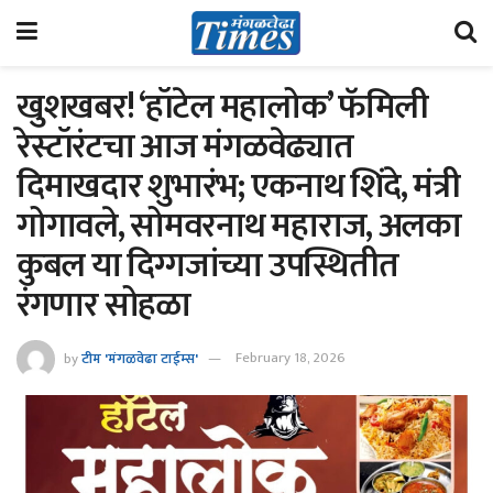
खुशखबर! ‘हॉटेल महालोक’ फॅमिली
रेस्टॉरंटचा आज मंगळवेढ्यात
दिमाखदार शुभारंभ; एकनाथ शिंदे, मंत्री
गोगावले, सोमवरनाथ महाराज, अलका
कुबल या दिग्गजांच्या उपस्थितीत
रंगणार सोहळा
by
टीम 'मंगळवेढा टाईम्स'
February 18, 2026