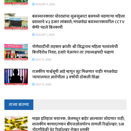
AUGUST 5, 2026
बसस्थानकावर चोरट्यांचा सुळसुळाट! बसमध्ये चढणाऱ्या महिला
प्रवाशाचे ४३ हजार लांबवले; मंगळवेढा बसस्थानकावरील CCTV
कॅमेरे पडले बिनकामी
AUGUST 1, 2026
गोणेवाडीची सहकार क्रांती! श्री सिद्धनाथ महिला पतसंस्थेची
बिनविरोध निवड; हजारे चेअरमन तर उपाध्यक्षपदी चव्हाण
JULY 31, 2026
राजकीय पार्श्वभूमी आहे म्हणून सूट मिळणार नाही! मंगळवेढा
न्यायालयात आरोपीला ३ वर्षांची ठोकली शिक्षा
JULY 31, 2026
ताज्या बातम्या
माझा इतिहास भयानक, जेलमधून बाहेर आल्यावर सोडणार नाही;
शासकीय कामादरम्यान बीएलओंसमोरच ताणली रिव्हॉल्व्हर; SIR
नोंदणीवेळी थेट रिव्हॉल्व्हर रोखून धमकी