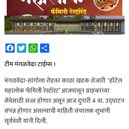
Fa
T
W
Sh
ce
wi
h
ar
b
tt
at
e
टीम मंगळवेढा टाईम्स ।
o
er
sA
मंगळवेढा-सांगोला रोडवर काळा खडक शेजारी ‘हॉटेल
ok
p
महालोक फॅमिली रेस्टॉरंट’ आजपासून ग्राहकांच्या
p
सेवेसाठी सज्ज होणार असून आज दुपारी 4 वा. उद्घाटन
संपन्न होणार असल्याची माहिती संचालक शुभांगी
सूर्यवंशी यांनी दिली.