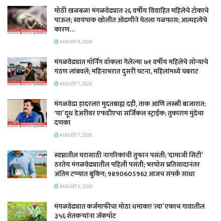
मोठी खळबळ! मंगळवेढ्यात २६ वर्षीय विवाहित महिलेचे टोकाचे
पाऊल; स्वयंपाक खोलीत ओढणीने घेतला गळफास; आत्महत्येचे
कारण…
AUGUST 8, 2026
मंगळवेढ्यात मॉर्निंग वॉकला गेलेल्या ७१ वर्षीय महिलेचे सोन्याचे
गंठण लांबवले; महिनाभरात दुसरी घटना, महिलांमध्ये घबराट
AUGUST 7, 2026
​मंगळवेढा हादरला! मुदतबाह्य दही, ताक आणि लस्सी बाजारात;
‘या’ दूध डेअरीवर एफडीएचा सर्जिकल स्ट्राईक; ​तुकाराम मुंढेचा
दणका
AUGUST 7, 2026
स्वप्नातील घरासाठी नागरिकांची तुफान पसंती; ‘दामाजी सिटी’
ठरतेय मंगळवेढ्यातील पहिली पसंती; भरघोस प्रतिसादानंतर
अंतिम टप्प्यात बुकिंग; 9890605962 आजच संपर्क साधा
AUGUST 8, 2026
मंगळवेढ्यात कर्जमाफीचा मोठा धमाका! ‘त्या’ एकाच गावातील
३५६ शेतकऱ्यांना जॅकपॉट