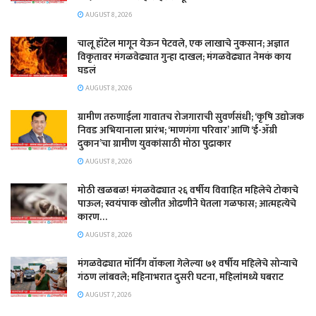
AUGUST 8, 2026
चालू हॉटेल मागून येऊन पेटवले, एक लाखाचे नुकसान; अज्ञात
विकृतावर मंगळवेढ्यात गुन्हा दाखल; मंगळवेढ्यात नेमकं काय
घडलं
AUGUST 8, 2026
​ग्रामीण तरुणाईला गावातच रोजगाराची सुवर्णसंधी; ‘कृषि उद्योजक
निवड अभियानाला प्रारंभ; ‘माणगंगा परिवार’ आणि ‘ई-ॲग्री
दुकान’चा ग्रामीण युवकांसाठी मोठा पुढाकार
AUGUST 8, 2026
मोठी खळबळ! मंगळवेढ्यात २६ वर्षीय विवाहित महिलेचे टोकाचे
पाऊल; स्वयंपाक खोलीत ओढणीने घेतला गळफास; आत्महत्येचे
कारण…
AUGUST 8, 2026
मंगळवेढ्यात मॉर्निंग वॉकला गेलेल्या ७१ वर्षीय महिलेचे सोन्याचे
गंठण लांबवले; महिनाभरात दुसरी घटना, महिलांमध्ये घबराट
AUGUST 7, 2026