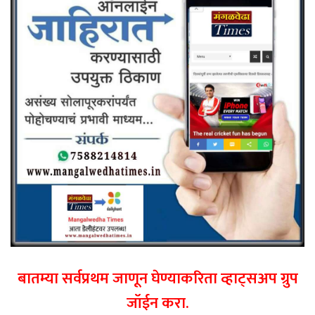
बातम्या सर्वप्रथम जाणून घेण्याकरिता व्हाट्सअप ग्रुप
जॉईन करा.