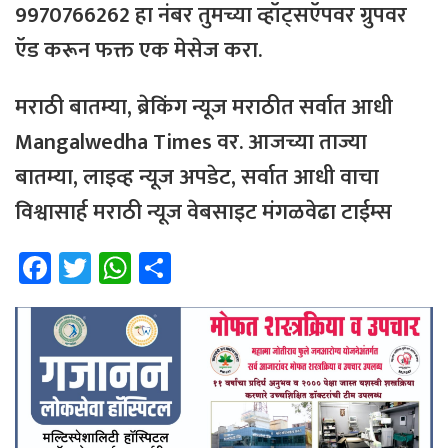
9970766262
हा
नंबर
तुमच्या
व्हॉट्सऍपवर
ग्रुपवर
ऍड
करून
फक्त
एक
मेसेज
करा
.
मराठी
बातम्या
,
ब्रेकिंग
न्यूज
मराठीत
सर्वात
आधी
Mangalwedha Times
वर
.
आजच्या
ताज्या
बातम्या
,
लाइव्ह
न्यूज
अपडेट
,
सर्वात
आधी
वाचा
विश्वासार्ह
मराठी
न्यूज
वेबसाइट
मंगळवेढा
टाईम्स
Fa
T
W
Sh
ce
wi
h
ar
b
tt
at
e
o
er
sA
ok
p
p