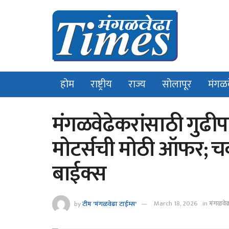
होम
राष्ट्रीय
राज्य
सोलापूर
मंगळ
मंगळवेढेकरांसाठी गुढीप
मोटर्सची मोठी ऑफर; चक
बाईक्स
by
टीम 'मंगळवेढा टाईम्स'
March 18, 2026
in
मंगळवे