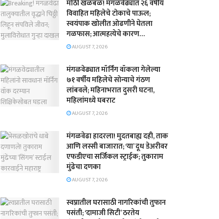
मोठी खळबळ! मंगळवेढ्यात २६ वर्षीय
विवाहित महिलेचे टोकाचे पाऊल;
स्वयंपाक खोलीत ओढणीने घेतला
गळफास; आत्महत्येचे कारण…
AUGUST 7, 2026
मंगळवेढ्यात मॉर्निंग वॉकला गेलेल्या
७१ वर्षीय महिलेचे सोन्याचे गंठण
लांबवले; महिनाभरात दुसरी घटना,
महिलांमध्ये घबराट
AUGUST 7, 2026
​मंगळवेढा हादरला! मुदतबाह्य दही, ताक
आणि लस्सी बाजारात; ‘या’ दूध डेअरीवर
एफडीएचा सर्जिकल स्ट्राईक; ​तुकाराम
मुंढेचा दणका
AUGUST 7, 2026
स्वप्नातील घरासाठी नागरिकांची तुफान
पसंती; ‘दामाजी सिटी’ ठरतेय