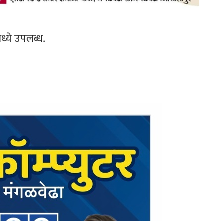
्ये उपलब्ध.