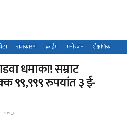
वेढा
राजकारण
क्राईम
मनोरंजन
शैक्षणिक
ाडवा धमाका! सम्राट
्क ९९,९९९ रुपयांत ३ ई-
ढा
,
सोलापूर