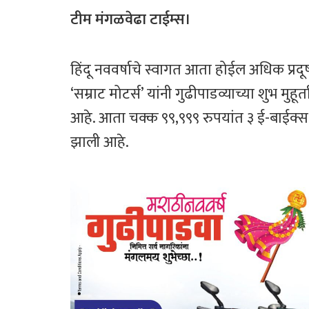
ce
wi
h
ar
b
tt
at
e
टीम ​मंगळवेढा टाईम्स।
o
er
sA
ok
p
हिंदू नववर्षाचे स्वागत आता होईल अधिक प्रद
p
‘सम्राट मोटर्स’ यांनी गुढीपाडव्याच्या शुभ 
आहे. आता चक्क ९९,९९९ रुपयांत ३ ई-बाईक्स (
झाली आहे.