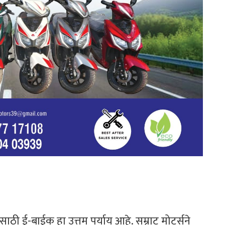
ासाठी ई-बाईक हा उत्तम पर्याय आहे. सम्राट मोटर्सने