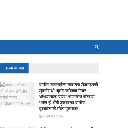
ताज्या बातम्या
​ग्रामीण तरुणाईला गावातच रोजगाराची
सुवर्णसंधी; ‘कृषि उद्योजक निवड
अभियानाला प्रारंभ; ‘माणगंगा परिवार’
आणि ‘ई-ॲग्री दुकान’चा ग्रामीण
युवकांसाठी मोठा पुढाकार
AUGUST 7, 2026