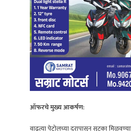
ऑफरचे मुख्य आकर्षण:
​वाढत्या पेट्रोलच्या दरापासून सुटका मिळवण्य