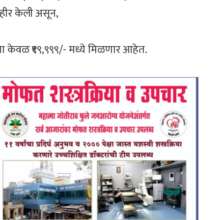
हीर केली असून,
त्या केवळ ₹९९,९९९/- मध्ये मिळणार आहेत.