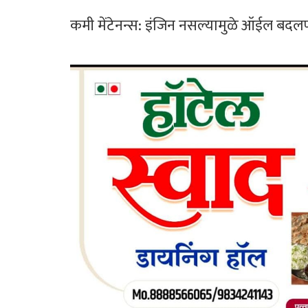
​कमी मेंटेनन्स: इंजिन नसल्यामुळे ऑईल बदलण