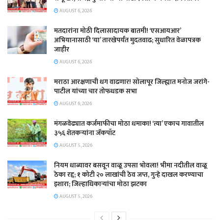
AUGUST 6, 2026
मतदारांना मोठी दिलासादायक बातमी! ‘एसआयआर’
अभियानासाठी ‘या’ तारखेपर्यंत मुदतवाढ; सुधारित वेळापत्रक
जाहीर
AUGUST 6, 2026
मराठा आरक्षणाची धग वाढणार! सोलापूर जिल्ह्यात मनोज जरांगे-
पाटील यांच्या चार तोफधडक सभा
AUGUST 6, 2026
मंगळवेढ्यात कर्जमाफीचा मोठा धमाका! ‘त्या’ एकाच गावातील
३५६ शेतकऱ्यांना जॅकपॉट
AUGUST 5, 2026
नियम धाब्यावर बसवून वाळू उपसा भोवला! भीमा नदीतील वाळू
ठेका रद्द; १ कोटी २० लाखांची ठेव जप्त, गुन्हे दाखल करण्याचा
इशारा; जिल्हाधिकाऱ्यांचा मोठा झटका
AUGUST 5, 2026