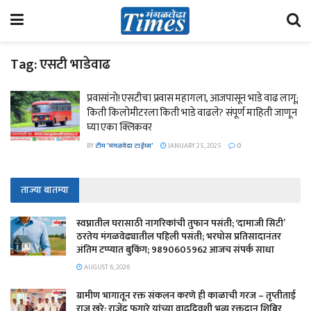
Tag:
एसटी भाडेवाढ
प्रवासांनो! एसटीचा प्रवास महागला, आजपासून भाडे वाढ लागू;
किती किलोमीटरला किती भाडे वाढले? संपूर्ण माहिती जाणून
घ्या एका क्लिकवर
BY
टीम 'मंगळवेढा टाईम्स'
JANUARY 25, 2025
0
ताज्या बातम्या
स्वप्नातील घरासाठी नागरिकांची तुफान पसंती; ‘दामाजी सिटी’
ठरतेय मंगळवेढ्यातील पहिली पसंती; भरघोस प्रतिसादानंतर
अंतिम टप्प्यात बुकिंग; 9890605962 आजच संपर्क साधा
AUGUST 6, 2026
ग्रामीण भागातून रक्त संकलन करणे ही काळाची गरज – तृप्तीताई
राजू खरे; राजेंद्र फुगारे यांच्या वाढदिवशी भव्य रक्तदान शिबिर